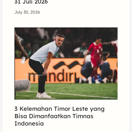
31 Juli 2026
July 30, 2026
3 Kelemahan Timor Leste yang
Bisa Dimanfaatkan Timnas
Indonesia