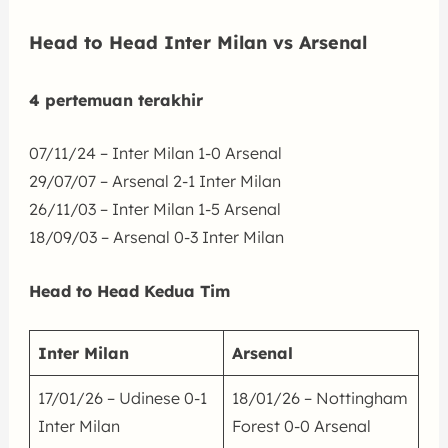
Head to Head Inter Milan vs Arsenal
4 pertemuan terakhir
07/11/24 – Inter Milan 1-0 Arsenal
29/07/07 – Arsenal 2-1 Inter Milan
26/11/03 – Inter Milan 1-5 Arsenal
18/09/03 – Arsenal 0-3 Inter Milan
Head to Head Kedua Tim
Inter Milan
Arsenal
17/01/26 – Udinese 0-1
18/01/26 – Nottingham
Inter Milan
Forest 0-0 Arsenal