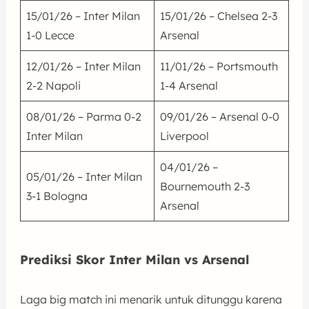
15/01/26 – Inter Milan
15/01/26 – Chelsea 2-3
1-0 Lecce
Arsenal
12/01/26 – Inter Milan
11/01/26 – Portsmouth
2-2 Napoli
1-4 Arsenal
08/01/26 – Parma 0-2
09/01/26 – Arsenal 0-0
Inter Milan
Liverpool
04/01/26 –
05/01/26 – Inter Milan
Bournemouth 2-3
3-1 Bologna
Arsenal
Prediksi Skor Inter Milan vs Arsenal
Laga big match ini menarik untuk ditunggu karena