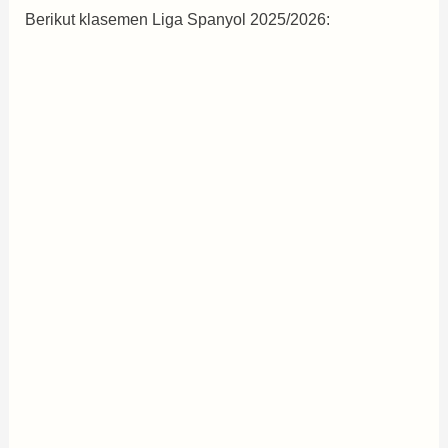
Berikut klasemen Liga Spanyol 2025/2026: