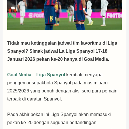
Tidak mau ketinggalan jadwal tim favoritmu di Liga
Spanyol? Simak jadwal La Liga Spanyol 17-18
Januari 2026 pekan ke-20 hanya di Goal Media.
Goal Media
–
Liga Spanyol
kembali menyapa
penggemar sepakbola Spanyol pada musim baru
2025/2026 yang penuh dengan aksi seru para pemain
terbaik di daratan Spanyol.
Pada akhir pekan ini Liga Spanyol akan memasuki
pekan ke-20 dengan suguhan pertandingan-