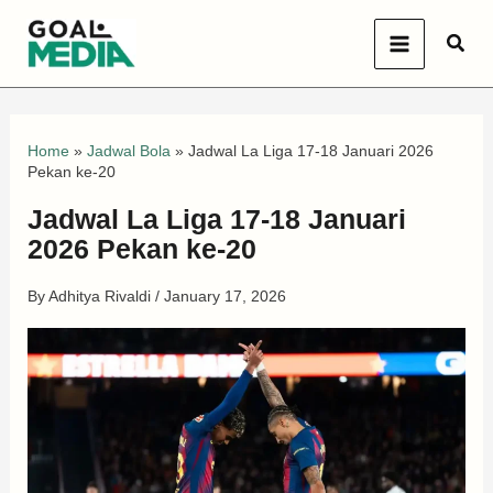
Skip
Sear
to
content
Home
»
Jadwal Bola
»
Jadwal La Liga 17-18 Januari 2026
Pekan ke-20
Jadwal La Liga 17-18 Januari
2026 Pekan ke-20
By
Adhitya Rivaldi
/
January 17, 2026