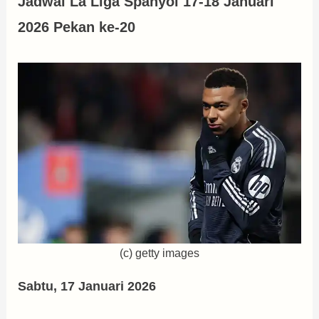
Jadwal La Liga Spanyol 17-18 Januari
2026 Pekan ke-20
(c) getty images
Sabtu, 17 Januari 2026