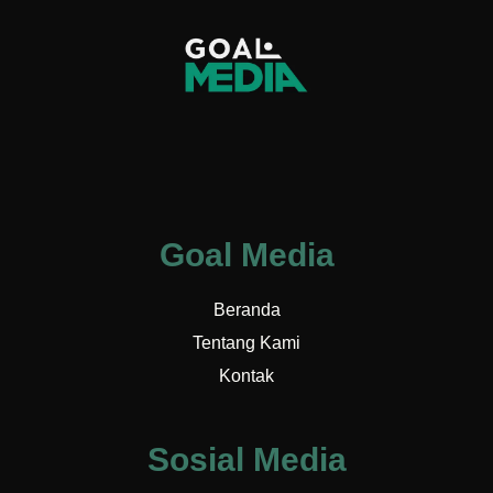
Goal Media
Beranda
Tentang Kami
Kontak
Sosial Media