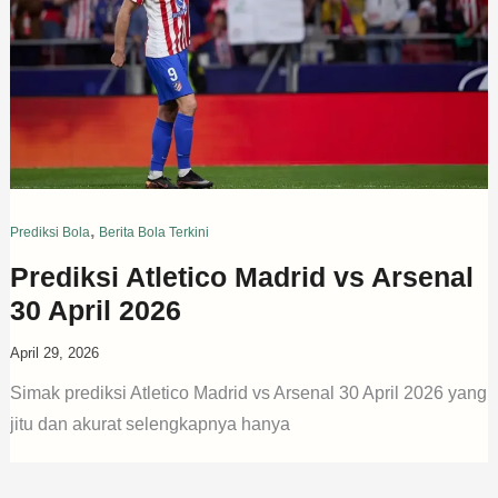
,
Prediksi Bola
Berita Bola Terkini
Prediksi Atletico Madrid vs Arsenal
30 April 2026
April 29, 2026
Simak prediksi Atletico Madrid vs Arsenal 30 April 2026 yang
jitu dan akurat selengkapnya hanya