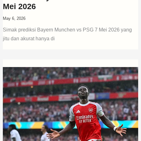
Mei 2026
May 6, 2026
Simak prediksi Bayern Munchen vs PSG 7 Mei 2026 yang
jitu dan akurat hanya di