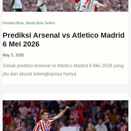
,
Prediksi Bola
Berita Bola Terkini
Prediksi Arsenal vs Atletico Madrid
6 Mei 2026
May 5, 2026
Simak prediksi Arsenal vs Atletico Madrid 6 Mei 2026 yang
jitu dan akurat selengkapnya hanya