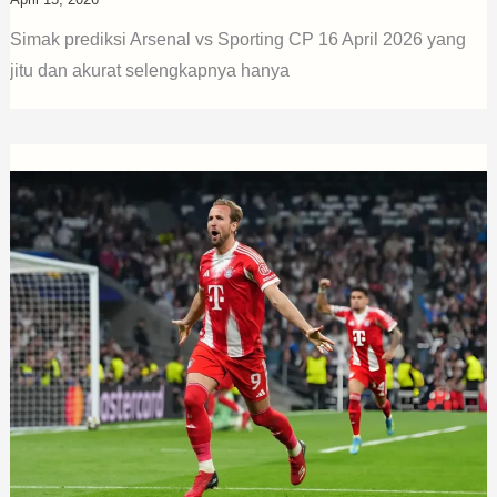
Simak prediksi Arsenal vs Sporting CP 16 April 2026 yang
jitu dan akurat selengkapnya hanya