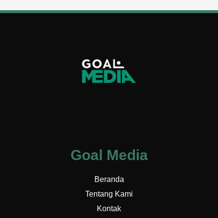
Goal Media
Beranda
Tentang Kami
Kontak