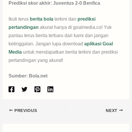
Prediksi skor akhir: Juventus 2-0 Benfica
Ikuti terus
berita bola
terkini dan
prediksi
pertandingan
akurat hanya di goalmedia.co! Yuk
pantau terus berita terbaru dari kami dan jangan
ketinggalan. Jangan lupa download
aplikasi Goal
Media
untuk mendapatkan berita terkini dan prediksi
pertandingan yang akurat!
Sumber: Bola.net
PREVIOUS
NEXT