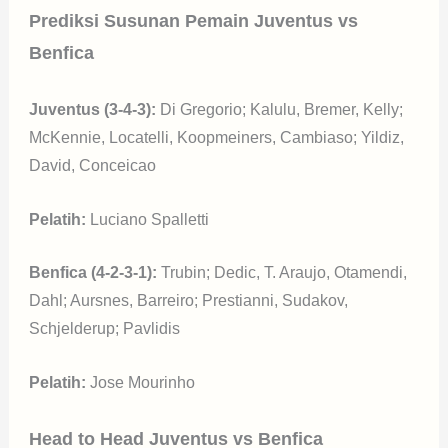
Prediksi Susunan Pemain Juventus vs
Benfica
Juventus (3-4-3):
Di Gregorio; Kalulu, Bremer, Kelly;
McKennie, Locatelli, Koopmeiners, Cambiaso; Yildiz,
David, Conceicao
Pelatih:
Luciano Spalletti
Benfica (4-2-3-1):
Trubin; Dedic, T. Araujo, Otamendi,
Dahl; Aursnes, Barreiro; Prestianni, Sudakov,
Schjelderup; Pavlidis
Pelatih:
Jose Mourinho
Head to Head Juventus vs Benfica