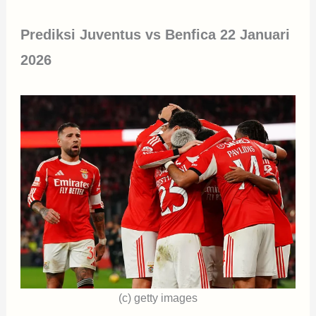
Prediksi Juventus vs Benfica 22 Januari
2026
(c) getty images