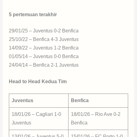
5 pertemuan terakhir
29/01/25 – Juventus 0-2 Benfica
25/10/22 – Benfica 4-3 Juventus
14/09/22 – Juventus 1-2 Benfica
01/05/14 – Juventus 0-0 Benfica
24/04/14 – Benfica 2-1 Juventus
Head to Head Kedua Tim
Juventus
Benfica
18/01/26 – Cagliari 1-0
18/01/26 – Rio Ave 0-2
Juventus
Benfica
13/01/26 – Juventus 5-0
15/01/26 – FC Porto 1-0