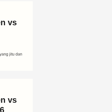
n vs
ang jitu dan
n vs
26