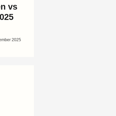
n vs
2025
tember 2025