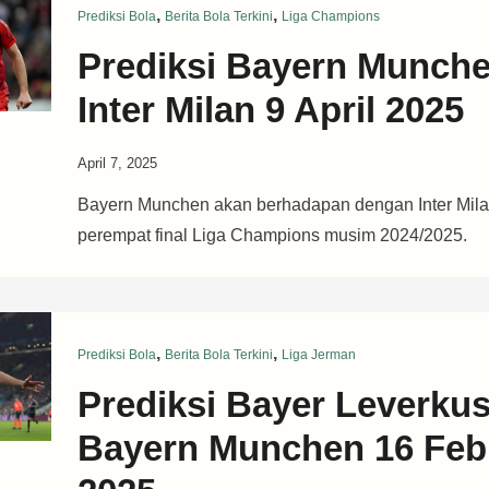
,
,
Prediksi Bola
Berita Bola Terkini
Liga Champions
Prediksi Bayern Munche
Inter Milan 9 April 2025
April 7, 2025
Bayern Munchen akan berhadapan dengan Inter Mil
perempat final Liga Champions musim 2024/2025.
,
,
Prediksi Bola
Berita Bola Terkini
Liga Jerman
Prediksi Bayer Leverku
Bayern Munchen 16 Feb