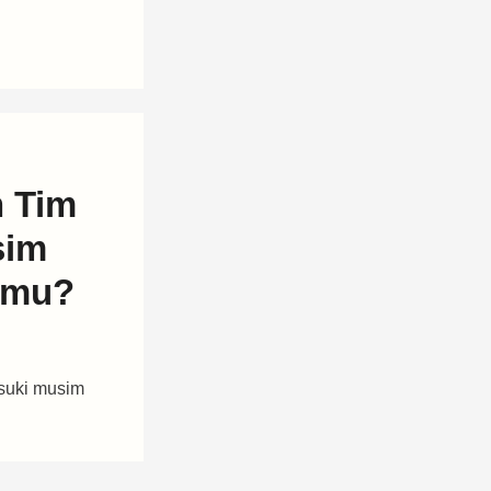
n Tim
sim
tmu?
suki musim