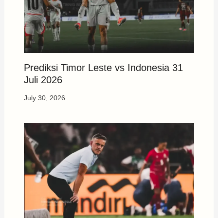
Prediksi Timor Leste vs Indonesia 31
Juli 2026
July 30, 2026