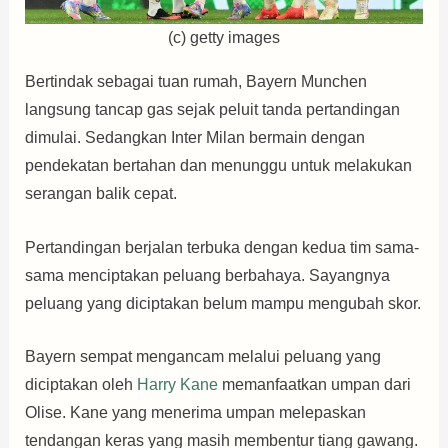
(c) getty images
Bertindak sebagai tuan rumah, Bayern Munchen
langsung tancap gas sejak peluit tanda pertandingan
dimulai. Sedangkan Inter Milan bermain dengan
pendekatan bertahan dan menunggu untuk melakukan
serangan balik cepat.
Pertandingan berjalan terbuka dengan kedua tim sama-
sama menciptakan peluang berbahaya. Sayangnya
peluang yang diciptakan belum mampu mengubah skor.
Bayern sempat mengancam melalui peluang yang
diciptakan oleh
Harry Kane
memanfaatkan umpan dari
Olise. Kane yang menerima umpan melepaskan
tendangan keras yang masih membentur tiang gawang.