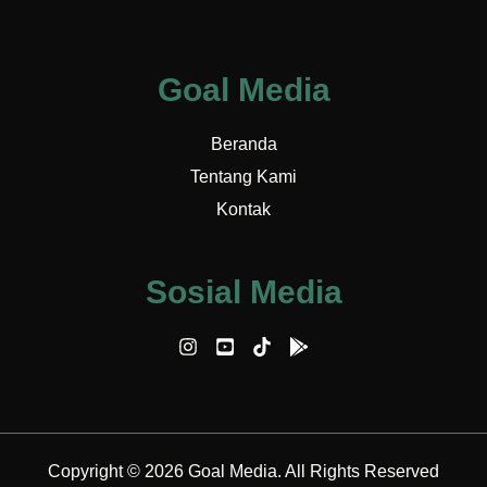
Goal Media
Beranda
Tentang Kami
Kontak
Sosial Media
Copyright © 2026 Goal Media. All Rights Reserved