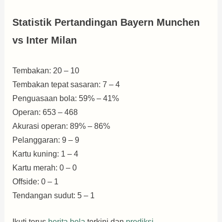
Statistik Pertandingan Bayern Munchen
vs Inter Milan
Tembakan: 20 – 10
Tembakan tepat sasaran: 7 – 4
Penguasaan bola: 59% – 41%
Operan: 653 – 468
Akurasi operan: 89% – 86%
Pelanggaran: 9 – 9
Kartu kuning: 1 – 4
Kartu merah: 0 – 0
Offside: 0 – 1
Tendangan sudut: 5 – 1
Ikuti terus
berita bola
terkini dan
prediksi