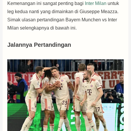
Kemenangan ini sangat penting bagi
Inter Milan
untuk
leg kedua nanti yang dimainkan di Giuseppe Meazza.
Simak ulasan pertandingan Bayern Munchen vs Inter
Milan selengkapnya di bawah ini.
Jalannya Pertandingan