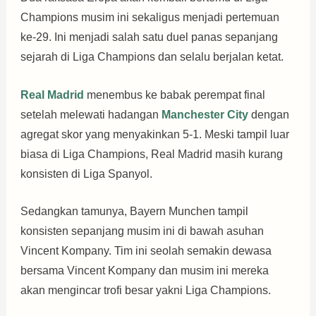
Champions musim ini sekaligus menjadi pertemuan
ke-29. Ini menjadi salah satu duel panas sepanjang
sejarah di Liga Champions dan selalu berjalan ketat.
Real Madrid
menembus ke babak perempat final
setelah melewati hadangan
Manchester City
dengan
agregat skor yang menyakinkan 5-1. Meski tampil luar
biasa di Liga Champions, Real Madrid masih kurang
konsisten di Liga Spanyol.
Sedangkan tamunya, Bayern Munchen tampil
konsisten sepanjang musim ini di bawah asuhan
Vincent Kompany. Tim ini seolah semakin dewasa
bersama Vincent Kompany dan musim ini mereka
akan mengincar trofi besar yakni Liga Champions.