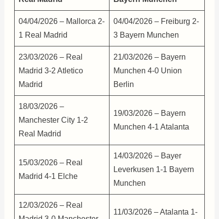
04/04/2026 – Mallorca 2-
04/04/2026 – Freiburg 2-
1 Real Madrid
3 Bayern Munchen
23/03/2026 – Real
21/03/2026 – Bayern
Madrid 3-2 Atletico
Munchen 4-0 Union
Madrid
Berlin
18/03/2026 –
19/03/2026 – Bayern
Manchester City 1-2
Munchen 4-1 Atalanta
Real Madrid
14/03/2026 – Bayer
15/03/2026 – Real
Leverkusen 1-1 Bayern
Madrid 4-1 Elche
Munchen
12/03/2026 – Real
11/03/2026 – Atalanta 1-
Madrid 3-0 Manchester