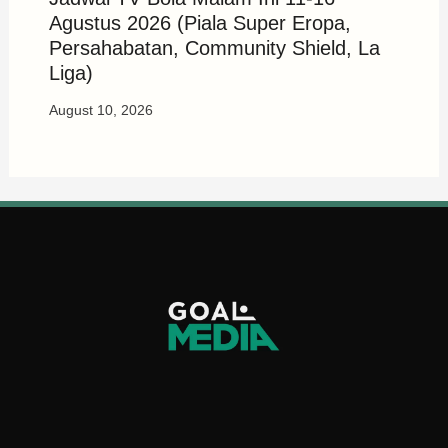
Agustus 2026 (Piala Super Eropa,
Persahabatan, Community Shield, La
Liga)
August 10, 2026