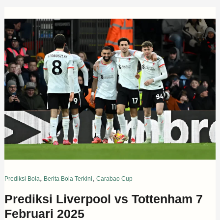
,
,
Prediksi Bola
Berita Bola Terkini
Carabao Cup
Prediksi Liverpool vs Tottenham 7
Februari 2025