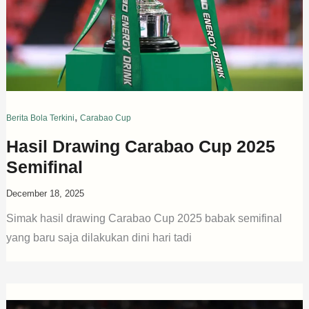
,
Berita Bola Terkini
Carabao Cup
Hasil Drawing Carabao Cup 2025
Semifinal
December 18, 2025
Simak hasil drawing Carabao Cup 2025 babak semifinal
yang baru saja dilakukan dini hari tadi