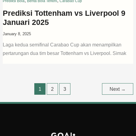
,
,
Prediksi Bola
Berita Bola Terkini
Carabao Cup
Prediksi Tottenham vs Liverpool 9
Januari 2025
January 8, 2025
Laga kedua semifinal Carabao Cup akan menampilkan
pertarungan dua tim besar Tottenham vs Liverpool. Simak
1
2
3
Next
→