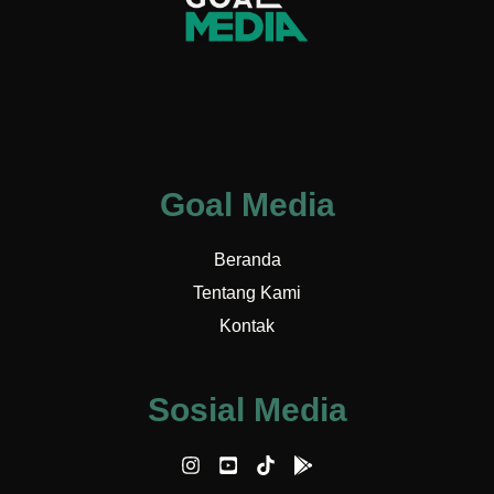
Goal Media
Beranda
Tentang Kami
Kontak
Sosial Media