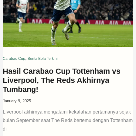
,
Carabao Cup
Berita Bola Terkini
Hasil Carabao Cup Tottenham vs
Liverpool, The Reds Akhirnya
Tumbang!
January 9, 2025
Liverpool akhirnya mengalami kekalahan pertamanya sejak
bulan September saat The Reds bertemu dengan Tottenham
di