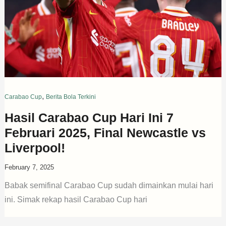
,
Carabao Cup
Berita Bola Terkini
Hasil Carabao Cup Hari Ini 7
Februari 2025, Final Newcastle vs
Liverpool!
February 7, 2025
Babak semifinal Carabao Cup sudah dimainkan mulai hari
ini. Simak rekap hasil Carabao Cup hari