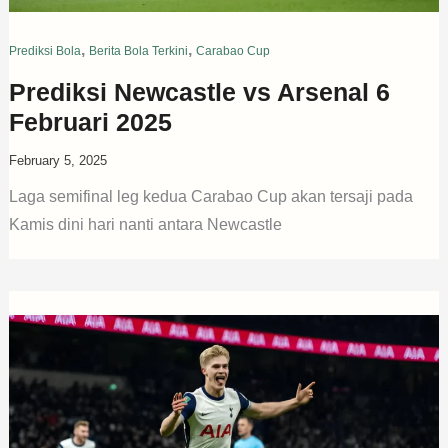
,
,
Prediksi Bola
Berita Bola Terkini
Carabao Cup
Prediksi Newcastle vs Arsenal 6
Februari 2025
February 5, 2025
Laga semifinal leg kedua Carabao Cup akan tersaji pada
Kamis dini hari nanti antara Newcastle