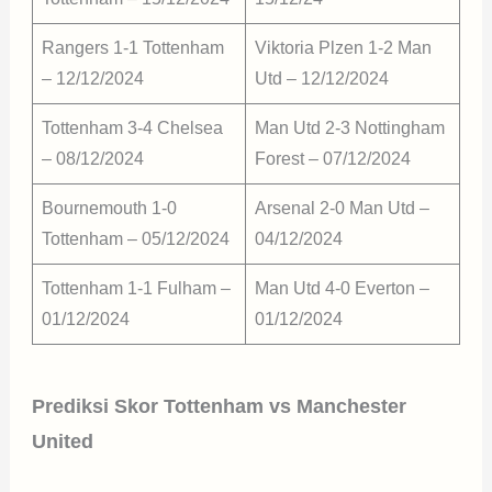
Rangers 1-1 Tottenham
Viktoria Plzen 1-2 Man
– 12/12/2024
Utd – 12/12/2024
Tottenham 3-4 Chelsea
Man Utd 2-3 Nottingham
– 08/12/2024
Forest – 07/12/2024
Bournemouth 1-0
Arsenal 2-0 Man Utd –
Tottenham – 05/12/2024
04/12/2024
Tottenham 1-1 Fulham –
Man Utd 4-0 Everton –
01/12/2024
01/12/2024
Prediksi Skor Tottenham vs Manchester
United