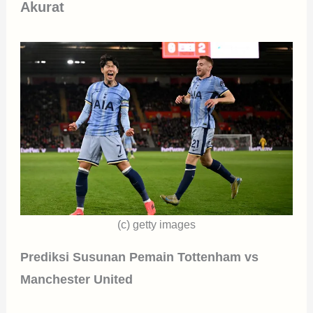
Akurat
(c) getty images
Prediksi Susunan Pemain Tottenham vs
Manchester United