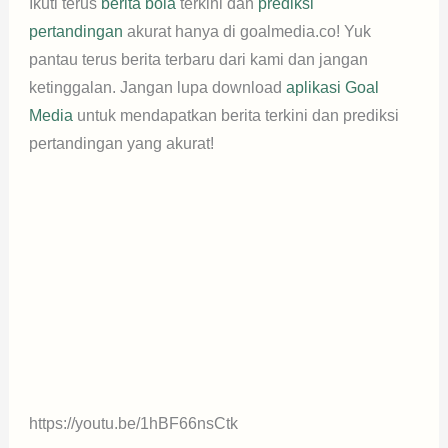
Ikuti terus
berita bola
terkini dan
prediksi
pertandingan
akurat hanya di goalmedia.co! Yuk
pantau terus berita terbaru dari kami dan jangan
ketinggalan. Jangan lupa download
aplikasi Goal
Media
untuk mendapatkan berita terkini dan prediksi
pertandingan yang akurat!
https://youtu.be/1hBF66nsCtk