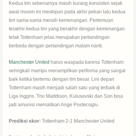
Kedua tim sebenarnya masih kurang konsisten sejak
awal musim ini meskipun pada akhir pekan lalu kedua
tim sama-sama meraih kemenangan. Pertemuan
terakhir kedua tim yang berakhir dengan kemenangan
telak Tottenham jelas merupakan pertandingan
berbeda dengan pertandingan malam nanti.
Manchester United
harus waspada karena Tottenham
seringkali mampu menampilkan performa yang sangat
baik ketika bertemu dengan tim besar. Lini depan
Tottenham masih menjadi salah satu yang terbaik di
Liga Inggris. Trio Maddison, Kulusevski dan Son bisa
jadi amunisi mematikan Ange Postecoglu.
Prediksi skor:
Tottenham 2-1 Manchester United