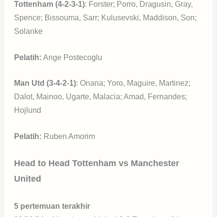
Tottenham (4-2-3-1)
: Forster; Porro, Dragusin, Gray,
Spence; Bissouma, Sarr; Kulusevski, Maddison, Son;
Solanke
Pelatih:
Ange Postecoglu
Man Utd (3-4-2-1)
: Onana; Yoro, Maguire, Martinez;
Dalot, Mainoo, Ugarte, Malacia; Amad, Fernandes;
Hojlund
Pelatih:
Ruben Amorim
Head to Head
Tottenham vs Manchester
United
5 pertemuan terakhir