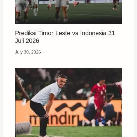
Prediksi Timor Leste vs Indonesia 31
Juli 2026
July 30, 2026