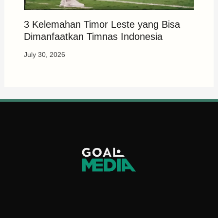
3 Kelemahan Timor Leste yang Bisa
Dimanfaatkan Timnas Indonesia
July 30, 2026