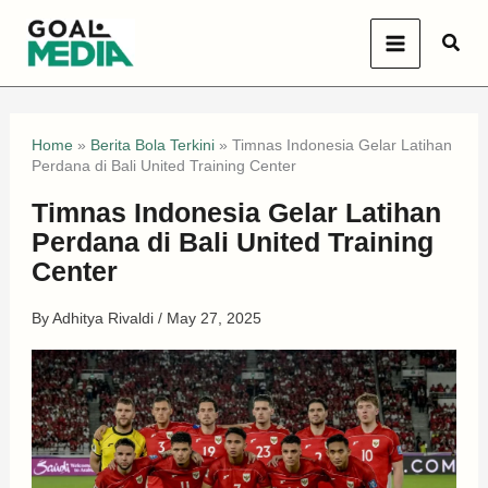
Skip
Sear
to
content
Home
»
Berita Bola Terkini
»
Timnas Indonesia Gelar Latihan
Perdana di Bali United Training Center
Timnas Indonesia Gelar Latihan
Perdana di Bali United Training
Center
By
Adhitya Rivaldi
/
May 27, 2025