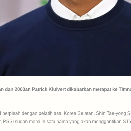
n dan 2000an Patrick Kluivert dikabarkan merapat ke Timn
 berpisah dengan pelatih asal Korea Selatan, Shin Tae-yong Se
r
, PSSI sudah memilih satu nama yang akan menggantikan STY