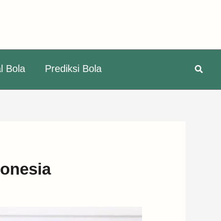
Searc
l Bola
Prediksi Bola
donesia