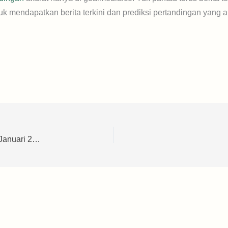
uk mendapatkan berita terkini dan prediksi pertandingan yang a
Prediksi Inter Milan vs AC Milan Supercoppa Italia 7 Januari 2025