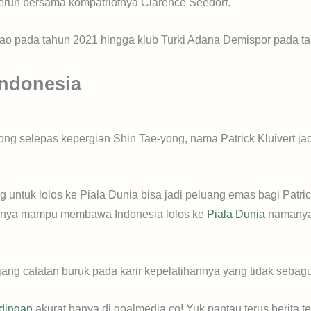
erun bersama kompatriotnya Clarence Seedorf.
cao pada tahun 2021 hingga klub Turki Adana Demispor pada t
Indonesia
song selepas kepergian Shin Tae-yong, nama Patrick Kluivert ja
untuk lolos ke Piala Dunia bisa jadi peluang emas bagi Patric
dirinya mampu membawa Indonesia lolos ke
Piala Dunia
namanya 
jang catatan buruk pada karir kepelatihannya yang tidak sebag
ndingan
akurat hanya di goalmedia.co! Yuk pantau terus berita t