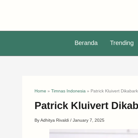
Skip
to
content
Beranda
Trending
Home
»
Timnas Indonesia
»
Patrick Kluivert Dikaba
Patrick Kluivert Dik
By
Adhitya Rivaldi
/
January 7, 2025