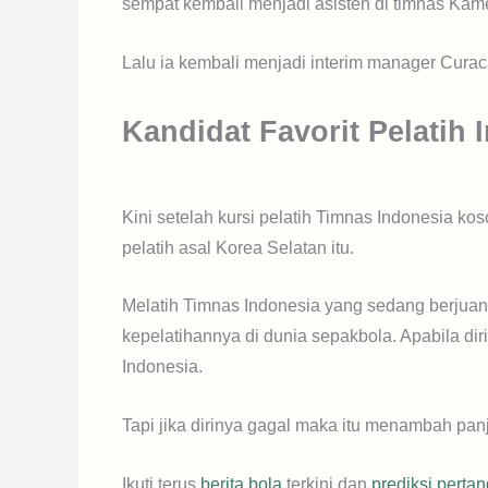
sempat kembali menjadi asisten di timnas Kam
Lalu ia kembali menjadi interim manager Cura
Kandidat Favorit Pelatih 
Kini setelah kursi pelatih Timnas Indonesia ko
pelatih asal Korea Selatan itu.
Melatih Timnas Indonesia yang sedang berjuang 
kepelatihannya di dunia sepakbola. Apabila 
Indonesia.
Tapi jika dirinya gagal maka itu menambah pan
Ikuti terus
berita bola
terkini dan
prediksi perta