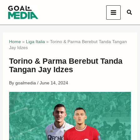
Skip
Sear
to
content
Home
»
Liga Italia
»
Torino & Parma Berebut Tanda Tangan
Jay Idzes
Torino & Parma Berebut Tanda
Tangan Jay Idzes
By
goalmedia
/
June 14, 2024