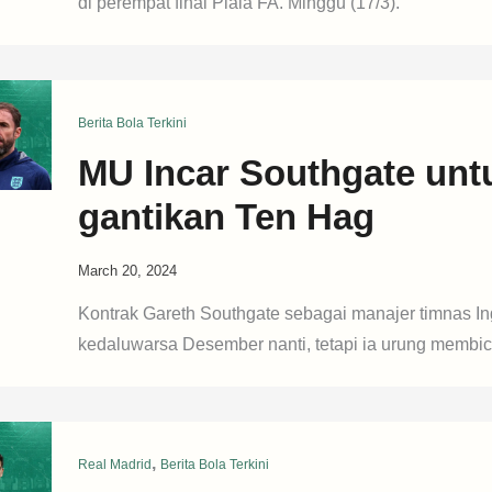
di perempat final Piala FA. Minggu (17/3).
Berita Bola Terkini
MU Incar Southgate unt
gantikan Ten Hag
March 20, 2024
Kontrak Gareth Southgate sebagai manajer timnas In
kedaluwarsa Desember nanti, tetapi ia urung membi
,
Real Madrid
Berita Bola Terkini