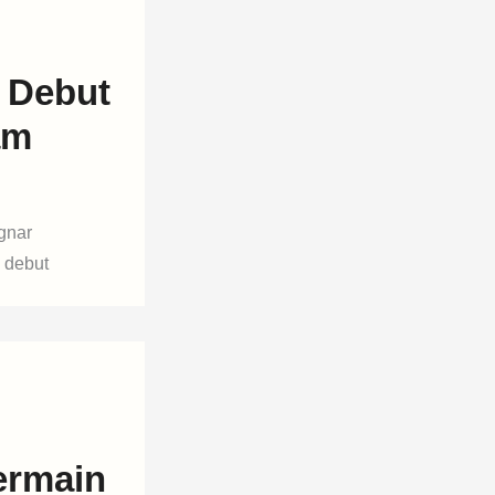
 Debut
am
gnar
 debut
ermain