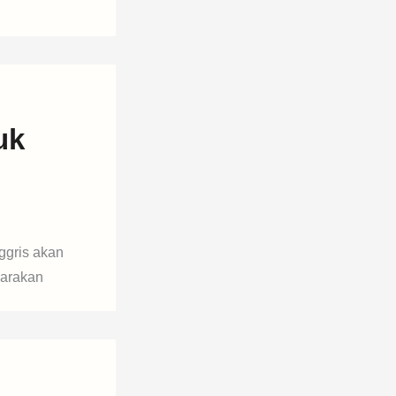
uk
ggris akan
carakan