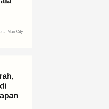
ala
Asia. Man City
rah,
di
dapan