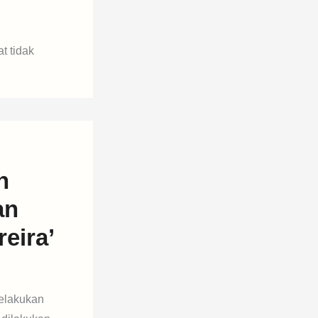
t tidak
n
an
eira’
elakukan