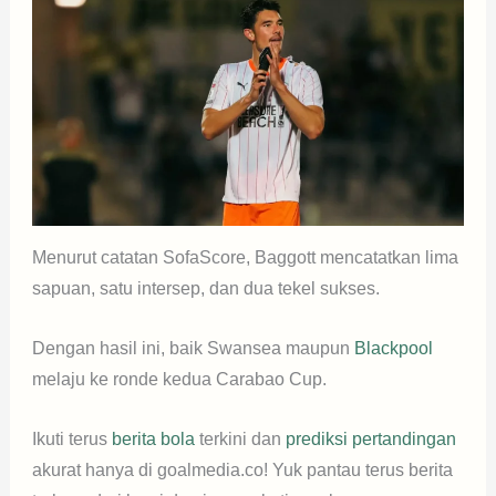
Menurut catatan SofaScore, Baggott mencatatkan lima
sapuan, satu intersep, dan dua tekel sukses.
Dengan hasil ini, baik Swansea maupun
Blackpool
melaju ke ronde kedua Carabao Cup.
Ikuti terus
berita bola
terkini dan
prediksi pertandingan
akurat hanya di goalmedia.co! Yuk pantau terus berita