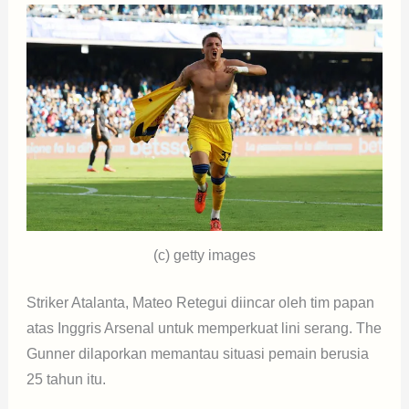
(c) getty images
Striker Atalanta, Mateo Retegui diincar oleh tim papan
atas Inggris Arsenal untuk memperkuat lini serang. The
Gunner dilaporkan memantau situasi pemain berusia
25 tahun itu.