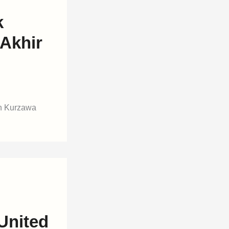
k
Akhir
in Kurzawa
United