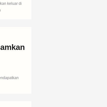
an keluar di
n
njamkan
mendapatkan