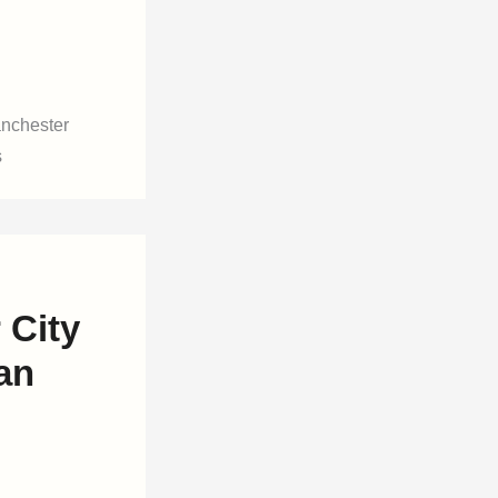
anchester
s
City
an