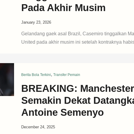
Pada Akhir Musim
January 23, 2026
Gelandang gaek asal Brazil, Casemiro tinggalkan M
United pada akhir musim ini setelah kontraknya habi
,
Berita Bola Terkini
Transfer Pemain
BREAKING: Manchester 
Semakin Dekat Datangk
Antoine Semenyo
December 24, 2025