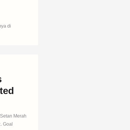
nya di
s
ted
 Setan Merah
. Goal