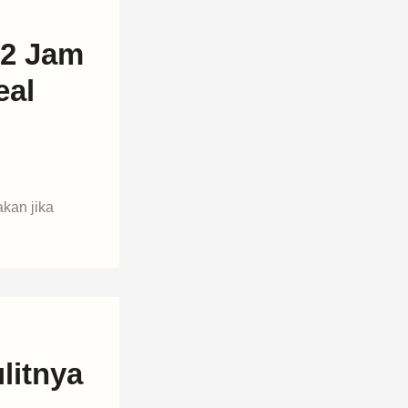
 2 Jam
eal
kan jika
litnya