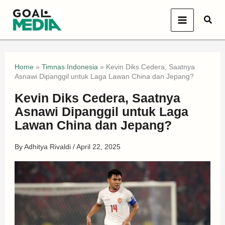
Skip
Sear
to
content
Home
»
Timnas Indonesia
»
Kevin Diks Cedera, Saatnya
Asnawi Dipanggil untuk Laga Lawan China dan Jepang?
Kevin Diks Cedera, Saatnya
Asnawi Dipanggil untuk Laga
Lawan China dan Jepang?
By
Adhitya Rivaldi
/
April 22, 2025