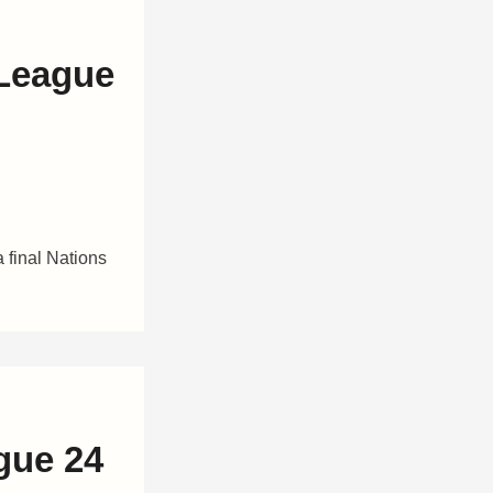
 League
final Nations
gue 24