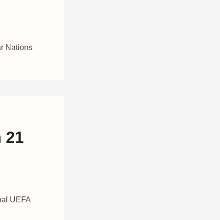
r Nations
n 21
nal UEFA