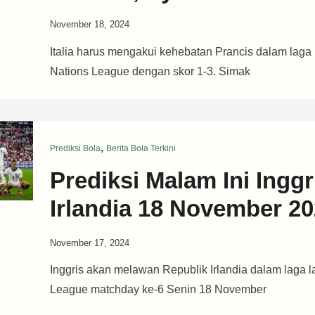
November 18, 2024
Italia harus mengakui kehebatan Prancis dalam laga
Nations League dengan skor 1-3. Simak
,
Prediksi Bola
Berita Bola Terkini
Prediksi Malam Ini Inggr
Irlandia 18 November 2
November 17, 2024
Inggris akan melawan Republik Irlandia dalam laga l
League matchday ke-6 Senin 18 November