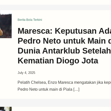
Berita Bola Terkini
Maresca: Keputusan Ada
Pedro Neto untuk Main d
Dunia Antarklub Setelah
Kematian Diogo Jota
July 4, 2025
Pelatih Chelsea, Enzo Maresca mengatakan jika kep
Pedro Neto untuk main di Piala […]