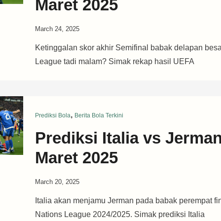
Maret 2025
March 24, 2025
Ketinggalan skor akhir Semifinal babak delapan besa
League tadi malam? Simak rekap hasil UEFA
,
Prediksi Bola
Berita Bola Terkini
Prediksi Italia vs Jerma
Maret 2025
March 20, 2025
Italia akan menjamu Jerman pada babak perempat fi
Nations League 2024/2025. Simak prediksi Italia