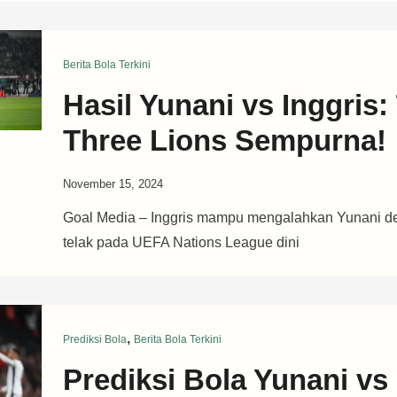
Berita Bola Terkini
Hasil Yunani vs Inggris:
Three Lions Sempurna!
November 15, 2024
Goal Media – Inggris mampu mengalahkan Yunani d
telak pada UEFA Nations League dini
,
Prediksi Bola
Berita Bola Terkini
Prediksi Bola Yunani vs