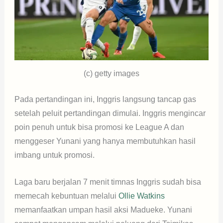
(c) getty images
Pada pertandingan ini, Inggris langsung tancap gas
setelah peluit pertandingan dimulai. Inggris mengincar
poin penuh untuk bisa promosi ke League A dan
menggeser Yunani yang hanya membutuhkan hasil
imbang untuk promosi.
Laga baru berjalan 7 menit timnas Inggris sudah bisa
memecah kebuntuan melalui
Ollie Watkins
memanfaatkan umpan hasil aksi Madueke. Yunani