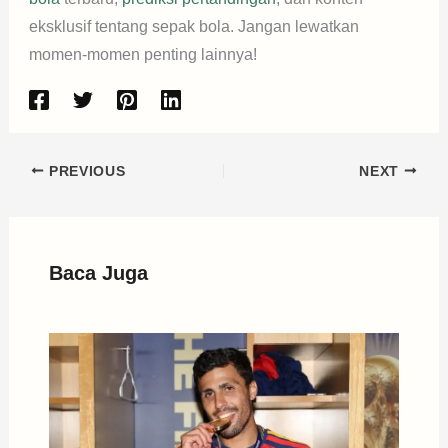
eksklusif tentang sepak bola. Jangan lewatkan
momen-momen penting lainnya!
PREVIOUS
NEXT
Baca Juga