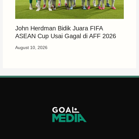
John Herdman Bidik Juara FIFA
ASEAN Cup Usai Gagal di AFF 2026
August 10, 2026