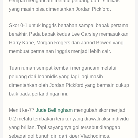
sempat mengancam melalui peluang dari Tsimikas
yang masih bisa dimentahkan Jordan Pickford.
Skor 0-1 untuk Inggris bertahan sampai babak pertama
berakhir. Pada babak kedua Lee Carsley memasukkan
Harry Kane, Morgan Rogers dan Jarrod Bowen yang
membuat permainan Inggris menjadi lebih cair.
Tuan rumah sempat kembali mengancam melalui
peluang dari Ioannidis yang lagi-lagi masih
dimentahkan oleh Jordan Pickford yang bermain cukup
baik pada pertandingan ini.
Menit ke-77
Jude Bellingham
mengubah skor menjadi
0-2 melalu tembakan terukur yang diawali aksi individu
yang brilian. Tapi sayangnya gol tersebut dianggap
sebagai gol bunuh diri dari kiper Vlachodimos.