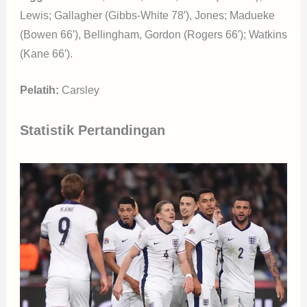
Lewis; Gallagher (Gibbs-White 78′), Jones; Madueke
(Bowen 66′), Bellingham, Gordon (Rogers 66′); Watkins
(Kane 66′).
Pelatih:
Carsley
Statistik Pertandingan