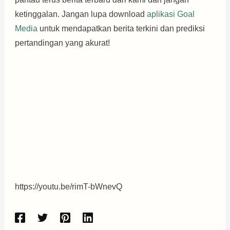
ketinggalan. Jangan lupa download
aplikasi Goal
Media
untuk mendapatkan berita terkini dan prediksi
pertandingan yang akurat!
https://youtu.be/rimT-bWnevQ