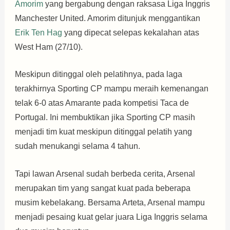
Amorim
yang bergabung dengan raksasa Liga Inggris
Manchester United. Amorim ditunjuk menggantikan
Erik Ten Hag
yang dipecat selepas kekalahan atas
West Ham (27/10).
Meskipun ditinggal oleh pelatihnya, pada laga
terakhirnya Sporting CP mampu meraih kemenangan
telak 6-0 atas Amarante pada kompetisi Taca de
Portugal. Ini membuktikan jika Sporting CP masih
menjadi tim kuat meskipun ditinggal pelatih yang
sudah menukangi selama 4 tahun.
Tapi lawan Arsenal sudah berbeda cerita, Arsenal
merupakan tim yang sangat kuat pada beberapa
musim kebelakang. Bersama Arteta, Arsenal mampu
menjadi pesaing kuat gelar juara Liga Inggris selama