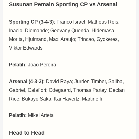
Susunan Pemain Sporting CP vs Arsenal
Sporting CP (3-4-3):
Franco Israel; Matheus Reis,
Inacio, Diomande; Geovany Quenda, Hidemasa
Morita, Hjulmand, Maxi Araujo; Trincao, Gyokeres,
Viktor Edwards
Pelatih:
Joao Pereira
Arsenal (4-3-3):
David Raya; Jurrien Timber, Saliba,
Gabriel, Calafiori; Odegaard, Thomas Partey, Declan
Rice; Bukayo Saka, Kai Havertz, Martinelli
Pelatih:
Mikel Arteta
Head to Head