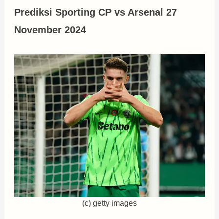
Prediksi Sporting CP vs Arsenal 27
November 2024
(c) getty images