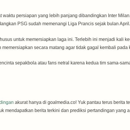
t waktu persiapan yang lebih panjang dibandingkan Inter Milan.
dangkan PSG sudah memenangi Liga Prancis sejak bulan April
k khusus untuk memersiapkan laga ini. Terlebih ini menjadi kal
kan memersiapkan secara matang agar tidak gagal kembali pada
pencinta sepakbola atau fans netral karena kedua tim sama-sa
ndingan
akurat hanya di goalmedia.co! Yuk pantau terus berita t
uk mendapatkan berita terkini dan prediksi pertandingan yang a