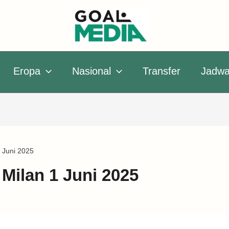
Eropa
Nasional
Transfer
Jadwa
1 Juni 2025
 Milan 1 Juni 2025