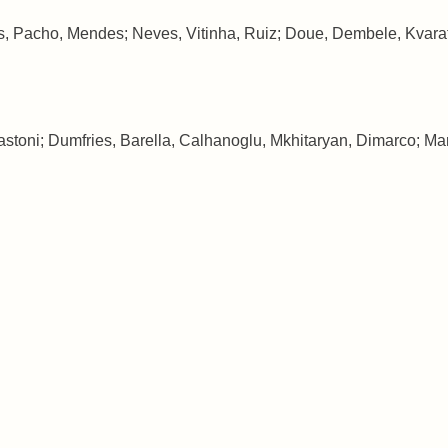
Pacho, Mendes; Neves, Vitinha, Ruiz; Doue, Dembele, Kvarat
stoni; Dumfries, Barella, Calhanoglu, Mkhitaryan, Dimarco; Ma