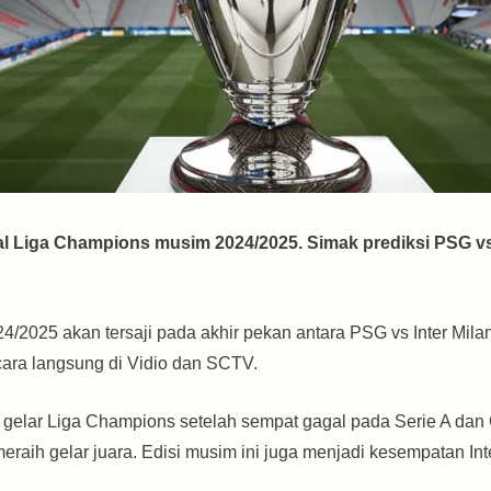
al Liga Champions musim 2024/2025. Simak prediksi PSG vs 
/2025 akan tersaji pada akhir pekan antara PSG vs Inter Milan. 
cara langsung di Vidio dan SCTV.
elar Liga Champions setelah sempat gagal pada Serie A dan Co
meraih gelar juara. Edisi musim ini juga menjadi kesempatan I