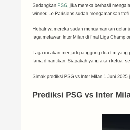
Sedangkan
PSG
, jika mereka berhasil mengala
winner. Le Parisiens sudah mengamankan trofi
Hebatnya mereka sudah mengamankan gelar juar
laga melawan Inter Milan di final Liga Champio
Laga ini akan menjadi panggung dua tim yang 
lama dinantikan. Siapakah yang akan keluar s
Simak prediksi PSG vs Inter Milan 1 Juni 2025 
Prediksi PSG vs Inter Mil