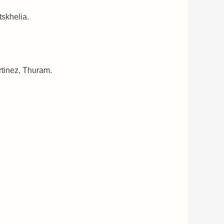
skhelia.
rtinez, Thuram.