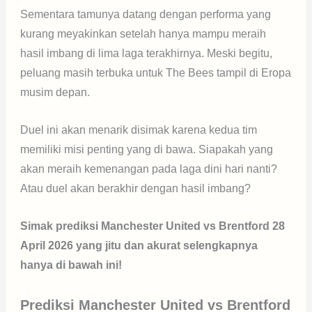
Sementara tamunya datang dengan performa yang
kurang meyakinkan setelah hanya mampu meraih
hasil imbang di lima laga terakhirnya. Meski begitu,
peluang masih terbuka untuk The Bees tampil di Eropa
musim depan.
Duel ini akan menarik disimak karena kedua tim
memiliki misi penting yang di bawa. Siapakah yang
akan meraih kemenangan pada laga dini hari nanti?
Atau duel akan berakhir dengan hasil imbang?
Simak prediksi Manchester United vs Brentford 28
April 2026 yang jitu dan akurat selengkapnya
hanya di bawah ini!
Prediksi Manchester United vs Brentford