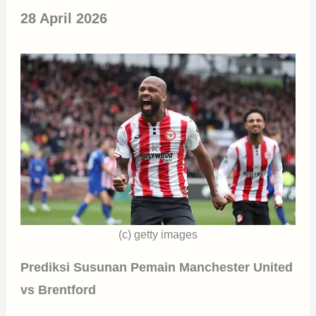
28 April 2026
(c) getty images
Prediksi Susunan Pemain Manchester United
vs Brentford