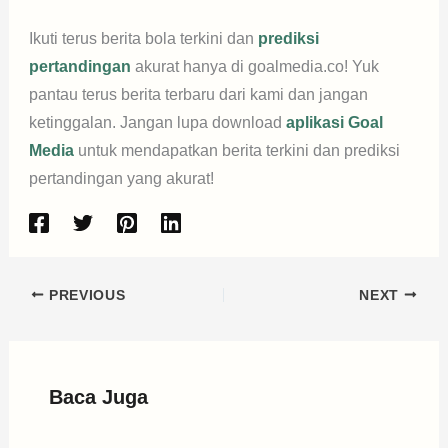
Ikuti terus berita bola terkini dan
prediksi
pertandingan
akurat hanya di goalmedia.co! Yuk
pantau terus berita terbaru dari kami dan jangan
ketinggalan. Jangan lupa download
aplikasi Goal
Media
untuk mendapatkan berita terkini dan prediksi
pertandingan yang akurat!
PREVIOUS
NEXT
Baca Juga