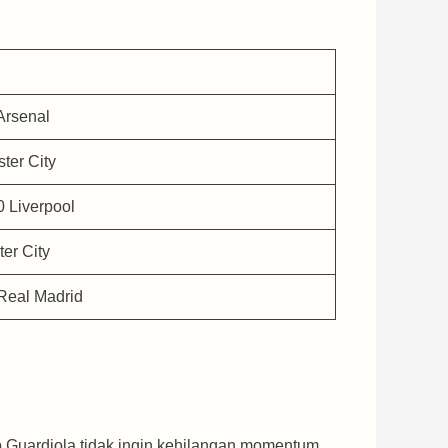
Arsenal
ter City
0 Liverpool
er City
 Real Madrid
 Guardiola tidak ingin kehilangan momentum