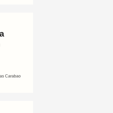
a
h
tas Carabao