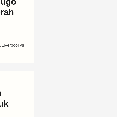
Hugo
erah
 Liverpool vs
n
uk