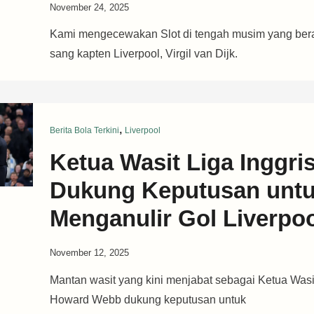
November 24, 2025
Kami mengecewakan Slot di tengah musim yang bera
sang kapten Liverpool, Virgil van Dijk.
,
Berita Bola Terkini
Liverpool
Ketua Wasit Liga Inggri
Dukung Keputusan unt
Menganulir Gol Liverpo
November 12, 2025
Mantan wasit yang kini menjabat sebagai Ketua Wasit
Howard Webb dukung keputusan untuk