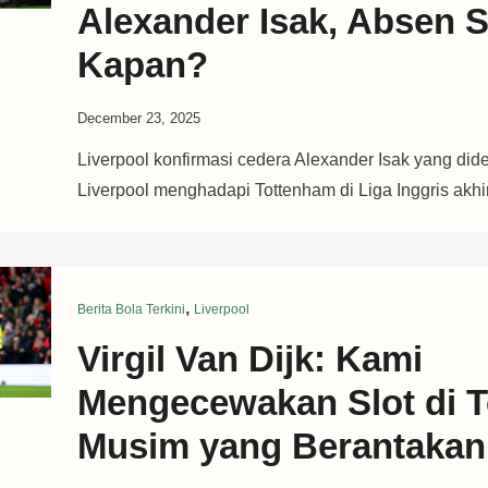
Alexander Isak, Absen 
Kapan?
December 23, 2025
Liverpool konfirmasi cedera Alexander Isak yang dide
Liverpool menghadapi Tottenham di Liga Inggris akhi
,
Berita Bola Terkini
Liverpool
Virgil Van Dijk: Kami
Mengecewakan Slot di 
Musim yang Berantakan