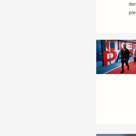
den
pre