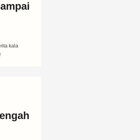
Sampai
rita kala
r
Tengah