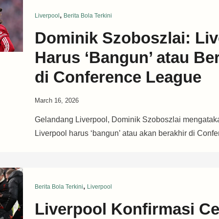
,
Liverpool
Berita Bola Terkini
Dominik Szoboszlai: Liv
Harus ‘Bangun’ atau Ber
di Conference League
March 16, 2026
Gelandang Liverpool, Dominik Szoboszlai mengataka
Liverpool harus ‘bangun’ atau akan berakhir di Conf
,
Berita Bola Terkini
Liverpool
Liverpool Konfirmasi C