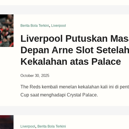
,
Berita Bola Terkini
Liverpool
Liverpool Putuskan Mas
Depan Arne Slot Setela
Kekalahan atas Palace
October 30, 2025
The Reds kembali menelan kekalahan kali ini di pen
Cup saat menghadapi Crystal Palace.
,
Liverpool
Berita Bola Terkini