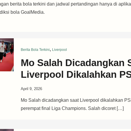
gan berita bola terkini dan jadwal pertandingan hanya di aplika
diksi bola GoalMedia.
,
Berita Bola Terkini
Liverpool
Mo Salah Dicadangkan 
Liverpool Dikalahkan P
April 9, 2026
Mo Salah dicadangkan saat Liverpool dikalahkan PS
perempat final Liga Champions. Salah dicoret […]