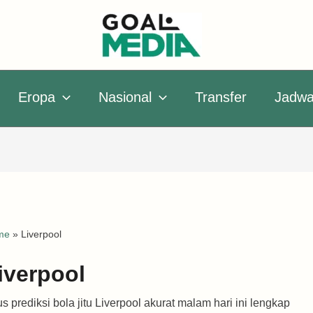
Eropa
Nasional
Transfer
Jadwa
me
»
Liverpool
iverpool
us prediksi bola jitu Liverpool akurat malam hari ini lengkap