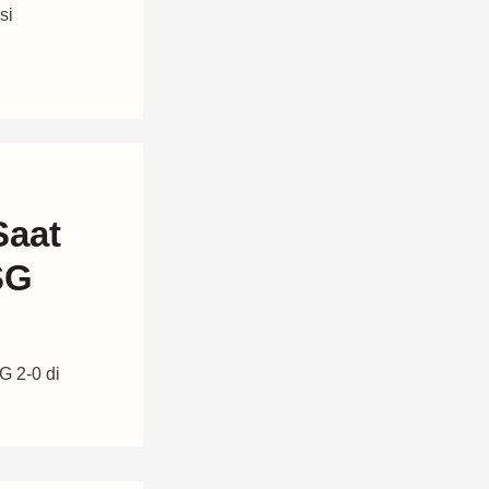
si
Saat
SG
G 2-0 di