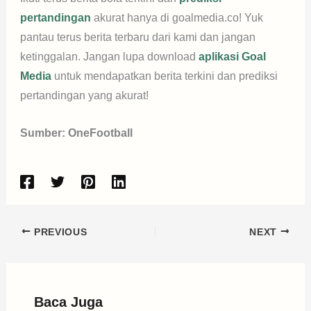
pertandingan
akurat hanya di goalmedia.co! Yuk
pantau terus berita terbaru dari kami dan jangan
ketinggalan. Jangan lupa download
aplikasi Goal
Media
untuk mendapatkan berita terkini dan prediksi
pertandingan yang akurat!
Sumber: OneFootball
PREVIOUS
NEXT
Baca Juga