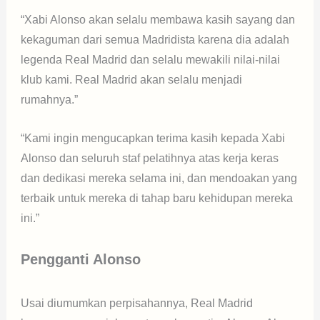
“Xabi Alonso akan selalu membawa kasih sayang dan
kekaguman dari semua Madridista karena dia adalah
legenda Real Madrid dan selalu mewakili nilai-nilai
klub kami. Real Madrid akan selalu menjadi
rumahnya.”
“Kami ingin mengucapkan terima kasih kepada Xabi
Alonso dan seluruh staf pelatihnya atas kerja keras
dan dedikasi mereka selama ini, dan mendoakan yang
terbaik untuk mereka di tahap baru kehidupan mereka
ini.”
Pengganti Alonso
Usai diumumkan perpisahannya, Real Madrid