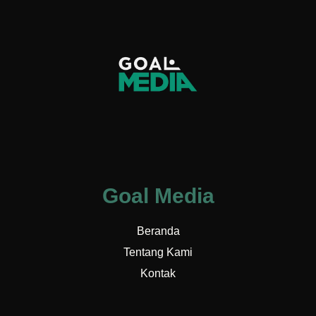
Goal Media
Beranda
Tentang Kami
Kontak