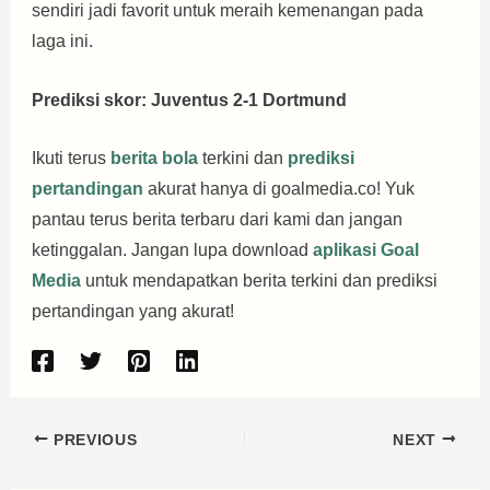
sendiri jadi favorit untuk meraih kemenangan pada
laga ini.
Prediksi skor: Juventus 2-1 Dortmund
Ikuti terus
berita bola
terkini dan
prediksi
pertandingan
akurat hanya di goalmedia.co! Yuk
pantau terus berita terbaru dari kami dan jangan
ketinggalan. Jangan lupa download
aplikasi Goal
Media
untuk mendapatkan berita terkini dan prediksi
pertandingan yang akurat!
PREVIOUS
NEXT