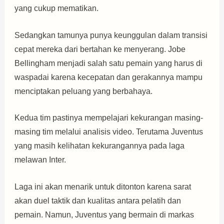
yang cukup mematikan.
Sedangkan tamunya punya keunggulan dalam transisi
cepat mereka dari bertahan ke menyerang. Jobe
Bellingham menjadi salah satu pemain yang harus di
waspadai karena kecepatan dan gerakannya mampu
menciptakan peluang yang berbahaya.
Kedua tim pastinya mempelajari kekurangan masing-
masing tim melalui analisis video. Terutama Juventus
yang masih kelihatan kekurangannya pada laga
melawan Inter.
Laga ini akan menarik untuk ditonton karena sarat
akan duel taktik dan kualitas antara pelatih dan
pemain. Namun, Juventus yang bermain di markas