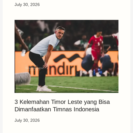
July 30, 2026
3 Kelemahan Timor Leste yang Bisa
Dimanfaatkan Timnas Indonesia
July 30, 2026