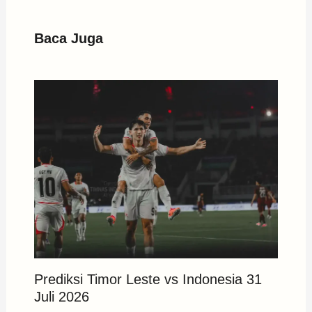
Baca Juga
Prediksi Timor Leste vs Indonesia 31
Juli 2026