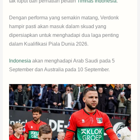
tak luput dari perhatian pelatih
Timnas Indonesia
.
Dengan performa yang semakin matang, Verdonk
hampir pasti akan masuk dalam skuad yang
dipersiapkan untuk menghadapi dua laga penting
dalam Kualifikasi Piala Dunia 2026.
Indonesia
akan menghadapi Arab Saudi pada 5
September dan Australia pada 10 September.