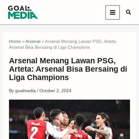
Skip
Sear
to
content
Home
»
Arsenal
»
Arsenal Menang Lawan PSG, Arteta:
Arsenal Bisa Bersaing di Liga Champions
Arsenal Menang Lawan PSG,
Arteta: Arsenal Bisa Bersaing di
Liga Champions
By
goalmedia
/
October 2, 2024