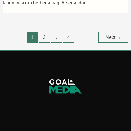
tahun ini akan berbeda bagi Arsenal dan
1
2
…
4
Next
→