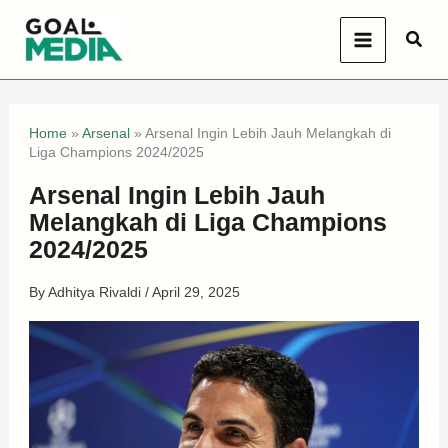
Skip
Sear
to
content
Home
»
Arsenal
»
Arsenal Ingin Lebih Jauh Melangkah di
Liga Champions 2024/2025
Arsenal Ingin Lebih Jauh
Melangkah di Liga Champions
2024/2025
By
Adhitya Rivaldi
/
April 29, 2025