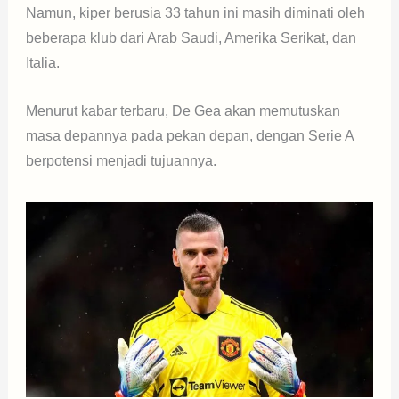
Namun, kiper berusia 33 tahun ini masih diminati oleh
beberapa klub dari Arab Saudi, Amerika Serikat, dan
Italia.
Menurut kabar terbaru, De Gea akan memutuskan
masa depannya pada pekan depan, dengan Serie A
berpotensi menjadi tujuannya.