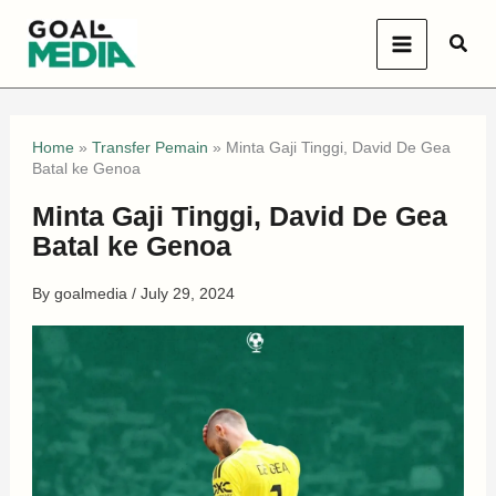
Skip
Sear
to
content
Home
»
Transfer Pemain
»
Minta Gaji Tinggi, David De Gea
Batal ke Genoa
Minta Gaji Tinggi, David De Gea
Batal ke Genoa
By
goalmedia
/
July 29, 2024