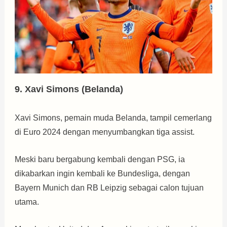
9. Xavi Simons (Belanda)
Xavi Simons, pemain muda Belanda, tampil cemerlang
di Euro 2024 dengan menyumbangkan tiga assist.
Meski baru bergabung kembali dengan PSG, ia
dikabarkan ingin kembali ke Bundesliga, dengan
Bayern Munich dan RB Leipzig sebagai calon tujuan
utama.