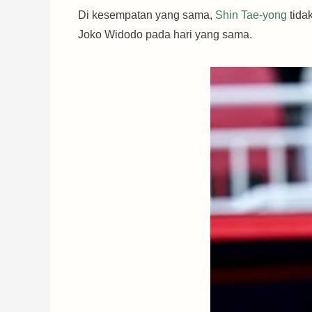
Di kesempatan yang sama,
Shin Tae-yong
tida
Joko Widodo pada hari yang sama.