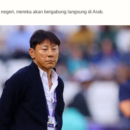
ar negeri, mereka akan bergabung langsung di Arab.