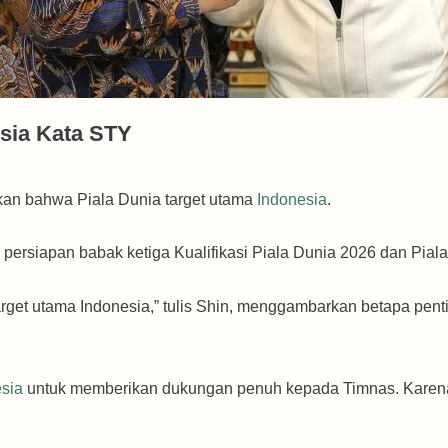
esia Kata STY
kan bahwa Piala Dunia target utama
Indonesia
.
 persiapan babak ketiga Kualifikasi Piala Dunia 2026 dan Pia
rget utama Indonesia,” tulis Shin, menggambarkan betapa pent
esia
untuk memberikan dukungan penuh kepada Timnas. Karena