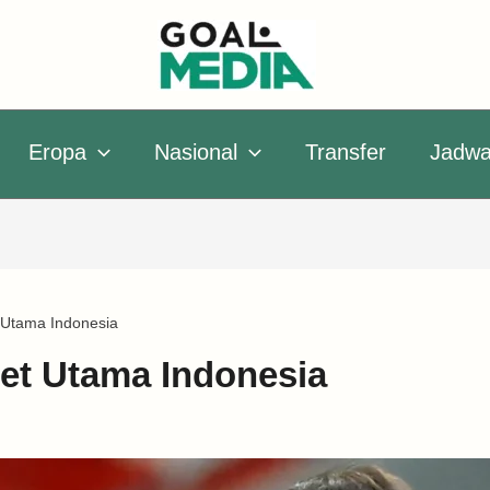
Eropa
Nasional
Transfer
Jadwa
t Utama Indonesia
get Utama Indonesia