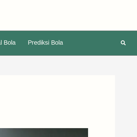
Searc
l Bola
Prediksi Bola