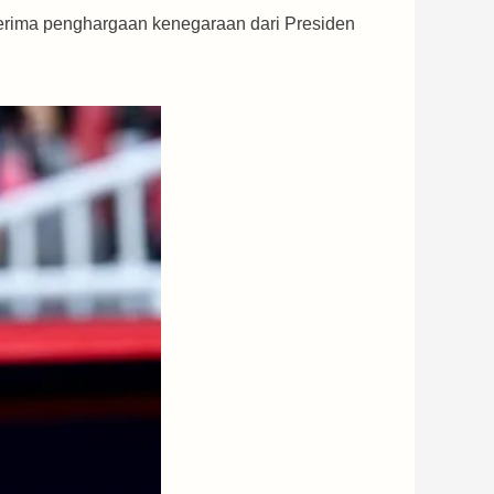
erima penghargaan kenegaraan dari Presiden