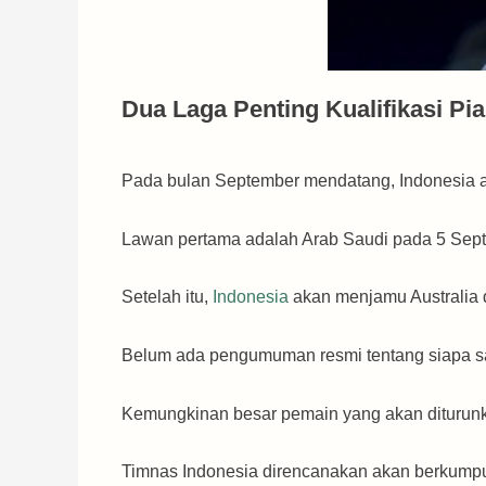
Dua Laga Penting Kualifikasi Pi
Pada bulan September mendatang, Indonesia ak
Lawan pertama adalah Arab Saudi pada 5 Septe
Setelah itu,
Indonesia
akan menjamu Australia
Belum ada pengumuman resmi tentang siapa sa
Kemungkinan besar pemain yang akan diturunkan
Timnas Indonesia direncanakan akan berkumpu