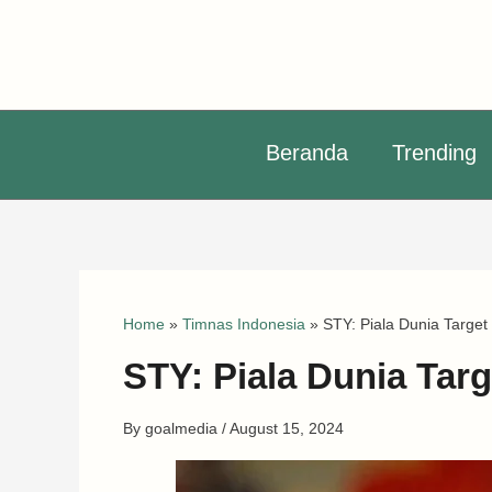
Skip
to
content
Beranda
Trending
Home
»
Timnas Indonesia
»
STY: Piala Dunia Targe
STY: Piala Dunia Tar
By
goalmedia
/
August 15, 2024