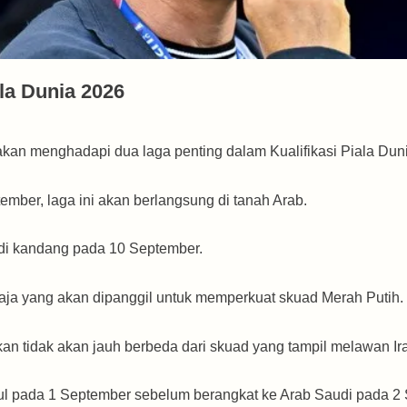
ala Dunia 2026
an menghadapi dua laga penting dalam Kualifikasi Piala Dun
mber, laga ini akan berlangsung di tanah Arab.
 di kandang pada 10 September.
ja yang akan dipanggil untuk memperkuat skuad Merah Putih.
 tidak akan jauh berbeda dari skuad yang tampil melawan Irak
l pada 1 September sebelum berangkat ke Arab Saudi pada 2