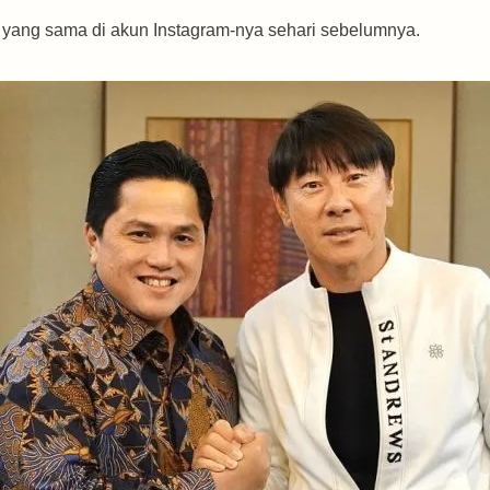
 yang sama di akun Instagram-nya sehari sebelumnya.