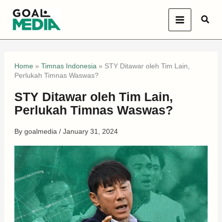
Skip
Sear
to
content
Home
»
Timnas Indonesia
»
STY Ditawar oleh Tim Lain,
Perlukah Timnas Waswas?
STY Ditawar oleh Tim Lain,
Perlukah Timnas Waswas?
By
goalmedia
/
January 31, 2024