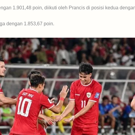
ngan 1.901,48 poin, diikuti oleh Prancis di posisi kedua denga
iga dengan 1.853,67 poin.