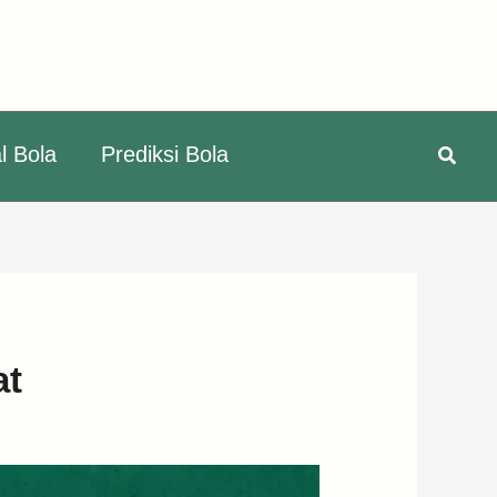
Searc
l Bola
Prediksi Bola
at