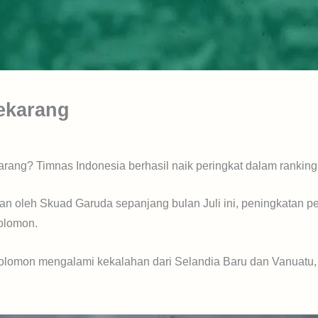
ekarang
arang? Timnas Indonesia berhasil naik peringkat dalam ranking 
n oleh Skuad Garuda sepanjang bulan Juli ini, peningkatan per
olomon.
Solomon mengalami kekalahan dari Selandia Baru dan Vanuat