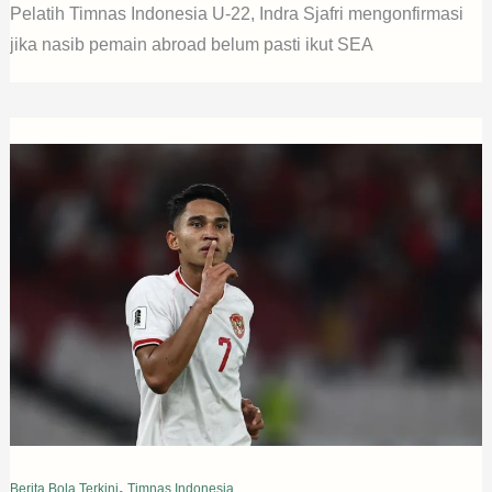
Pelatih Timnas Indonesia U-22, Indra Sjafri mengonfirmasi
jika nasib pemain abroad belum pasti ikut SEA
,
Berita Bola Terkini
Timnas Indonesia