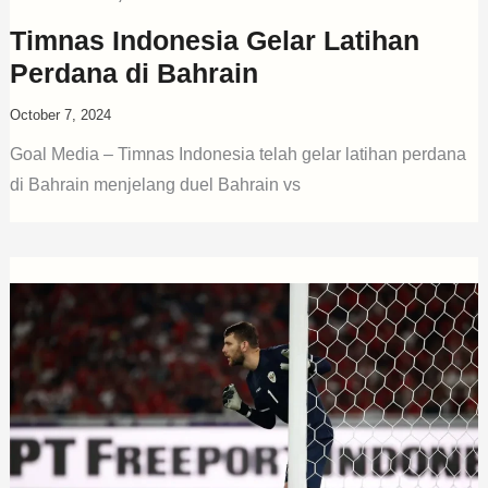
Timnas Indonesia Gelar Latihan
Perdana di Bahrain
October 7, 2024
Goal Media – Timnas Indonesia telah gelar latihan perdana
di Bahrain menjelang duel Bahrain vs