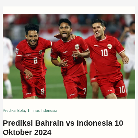
,
Prediksi Bola
Timnas Indonesia
Prediksi Bahrain vs Indonesia 10
Oktober 2024