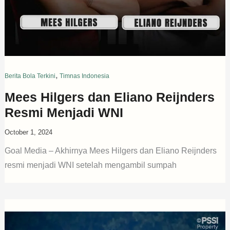
,
Berita Bola Terkini
Timnas Indonesia
Mees Hilgers dan Eliano Reijnders
Resmi Menjadi WNI
October 1, 2024
Goal Media – Akhirnya Mees Hilgers dan Eliano Reijnders
resmi menjadi WNI setelah mengambil sumpah