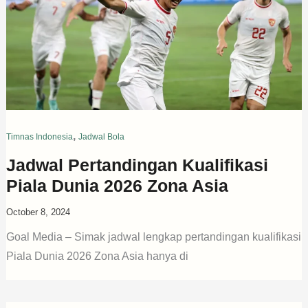
,
Timnas Indonesia
Jadwal Bola
Jadwal Pertandingan Kualifikasi
Piala Dunia 2026 Zona Asia
October 8, 2024
Goal Media – Simak jadwal lengkap pertandingan kualifikasi
Piala Dunia 2026 Zona Asia hanya di