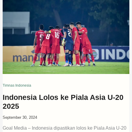
Timnas Indonesia
Indonesia Lolos ke Piala Asia U-20
2025
September 30, 2024
Goal Media – Indonesia dipastikan lolos ke Piala Asia U-20