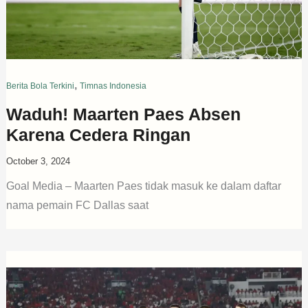
,
Berita Bola Terkini
Timnas Indonesia
Waduh! Maarten Paes Absen
Karena Cedera Ringan
October 3, 2024
Goal Media – Maarten Paes tidak masuk ke dalam daftar
nama pemain FC Dallas saat