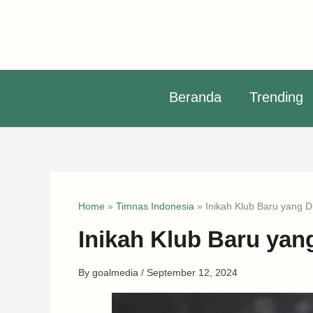
Skip
to
content
Beranda
Trending
Home
»
Timnas Indonesia
»
Inikah Klub Baru yang 
Inikah Klub Baru ya
By
goalmedia
/
September 12, 2024