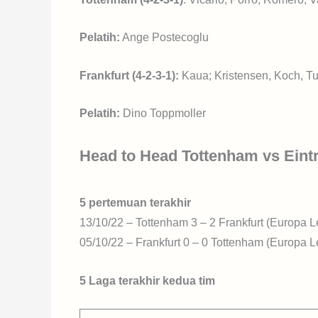
Pelatih:
Ange Postecoglu
Frankfurt (4-2-3-1):
Kaua; Kristensen, Koch, Tut
Pelatih:
Dino Toppmoller
Head to Head Tottenham vs Eintr
5 pertemuan terakhir
13/10/22 – Tottenham 3 – 2 Frankfurt (Europa 
05/10/22 – Frankfurt 0 – 0 Tottenham (Europa 
5 Laga terakhir kedua tim