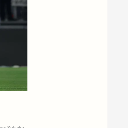
on; Solanke.