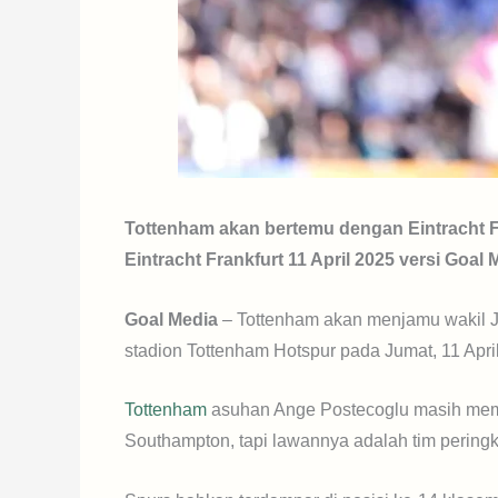
Tottenham akan bertemu dengan Eintracht F
Eintracht Frankfurt 11 April 2025 versi Goal 
Goal Media
– Tottenham akan menjamu wakil Je
stadion Tottenham Hotspur pada Jumat, 11 Apri
Tottenham
asuhan Ange Postecoglu masih memb
Southampton, tapi lawannya adalah tim peringk