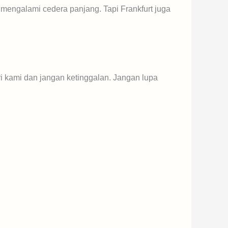
mengalami cedera panjang. Tapi Frankfurt juga
ri kami dan jangan ketinggalan. Jangan lupa