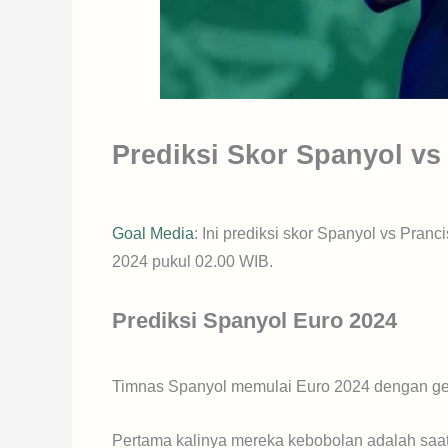
Prediksi Skor Spanyol vs
Goal Media
: Ini prediksi skor Spanyol vs Pran
2024 pukul 02.00 WIB.
Prediksi Spanyol Euro 2024
Timnas Spanyol memulai Euro 2024 dengan gem
Pertama kalinya mereka kebobolan adalah saa