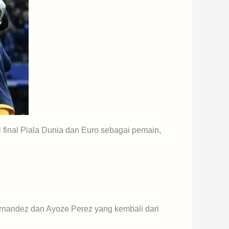
inal Piala Dunia dan Euro sebagai pemain,
nandez dan Ayoze Perez yang kembali dari