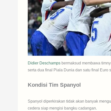
Didier Deschamps
bermaksud membawa timnya k
serta dua final Piala Dunia dan satu final Euro 
Kondisi Tim Spanyol
Spanyol diperkirakan tidak akan banyak men
cedera siap mengisi bangku cadangan.