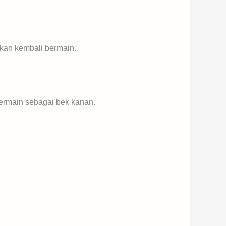
kan kembali bermain.
ermain sebagai bek kanan.