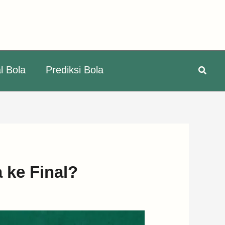
Searc
l Bola
Prediksi Bola
 ke Final?