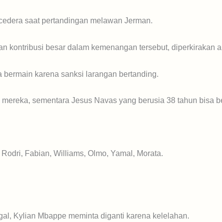
cedera saat pertandingan melawan Jerman.
 kontribusi besar dalam kemenangan tersebut, diperkirakan a
a bermain karena sanksi larangan bertanding.
 mereka, sementara Jesus Navas yang berusia 38 tahun bisa b
 Rodri, Fabian, Williams, Olmo, Yamal, Morata.
al, Kylian Mbappe meminta diganti karena kelelahan.