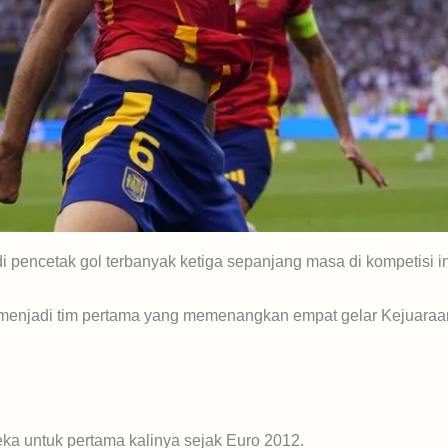
di pencetak gol terbanyak ketiga sepanjang masa di kompetisi in
menjadi tim pertama yang memenangkan empat gelar Kejuaraa
ka untuk pertama kalinya sejak Euro 2012.