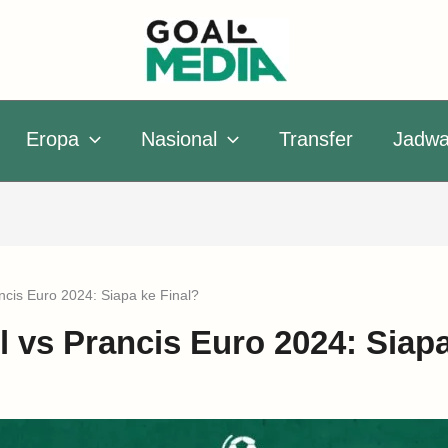
Eropa
Nasional
Transfer
Jadwa
ncis Euro 2024: Siapa ke Final?
 vs Prancis Euro 2024: Siapa