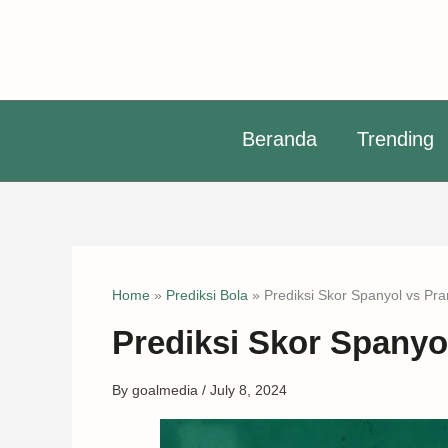
Skip
to
content
Beranda
Trending
Home
»
Prediksi Bola
»
Prediksi Skor Spanyol vs Pra
Prediksi Skor Spanyol
By
goalmedia
/
July 8, 2024