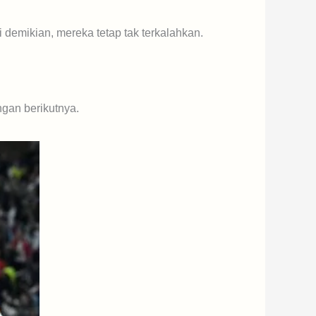
demikian, mereka tetap tak terkalahkan.
ngan berikutnya.