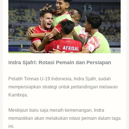
Indra Sjafri: Rotasi Pemain dan Persiapan
Pelatih Timnas U-19 Indonesia, Indra Sjafri, sudah
mempersiapkan strategi untuk pertandingan melawan
Kamboja.
Meskipun baru saja meraih kemenangan, Indra
memastikan akan melakukan rotasi pemain dalam laga
ini.