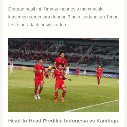
Dengan hasil ini, Timnas Indonesia memuncaki
klasemen sementara dengan 3 poin, sedangkan Timor
Leste berada di posisi kedua.
Head-to-Head Prediksi Indonesia vs Kamboja