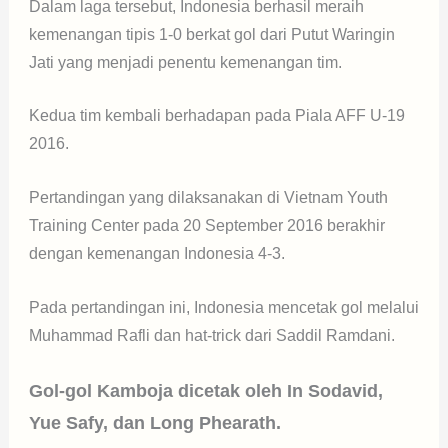
Dalam laga tersebut, Indonesia berhasil meraih
kemenangan tipis 1-0 berkat gol dari Putut Waringin
Jati yang menjadi penentu kemenangan tim.
Kedua tim kembali berhadapan pada Piala AFF U-19
2016.
Pertandingan yang dilaksanakan di Vietnam Youth
Training Center pada 20 September 2016 berakhir
dengan kemenangan Indonesia 4-3.
Pada pertandingan ini, Indonesia mencetak gol melalui
Muhammad Rafli dan hat-trick dari Saddil Ramdani.
Gol-gol Kamboja dicetak oleh In Sodavid,
Yue Safy, dan Long Phearath.