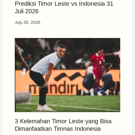
Prediksi Timor Leste vs Indonesia 31
Juli 2026
July 30, 2026
3 Kelemahan Timor Leste yang Bisa
Dimanfaatkan Timnas Indonesia