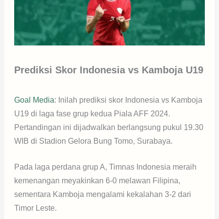
Prediksi Skor Indonesia vs Kamboja U19
Goal Media
: Inilah prediksi skor Indonesia vs Kamboja
U19 di laga fase grup kedua Piala AFF 2024.
Pertandingan ini dijadwalkan berlangsung pukul 19.30
WIB di Stadion Gelora Bung Tomo, Surabaya.
Pada laga perdana grup A, Timnas Indonesia meraih
kemenangan meyakinkan 6-0 melawan Filipina,
sementara Kamboja mengalami kekalahan 3-2 dari
Timor Leste.