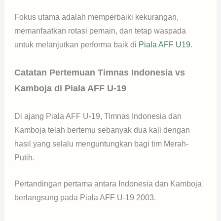
Fokus utama adalah memperbaiki kekurangan,
memanfaatkan rotasi pemain, dan tetap waspada
untuk melanjutkan performa baik di
Piala AFF U19
.
Catatan Pertemuan Timnas Indonesia vs
Kamboja di Piala AFF U-19
Di ajang Piala AFF U-19, Timnas Indonesia dan
Kamboja telah bertemu sebanyak dua kali dengan
hasil yang selalu menguntungkan bagi tim Merah-
Putih.
Pertandingan pertama antara Indonesia dan Kamboja
berlangsung pada Piala AFF U-19 2003.