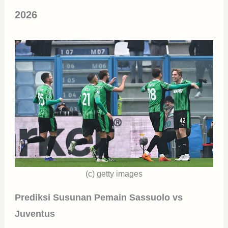
2026
(c) getty images
Prediksi Susunan Pemain Sassuolo vs
Juventus