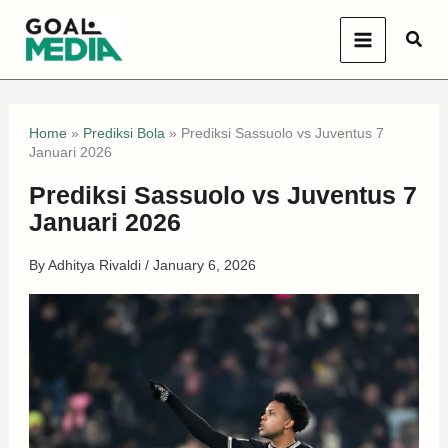
Skip
Sear
to
content
Home
»
Prediksi Bola
»
Prediksi Sassuolo vs Juventus 7
Januari 2026
Prediksi Sassuolo vs Juventus 7
Januari 2026
By
Adhitya Rivaldi
/
January 6, 2026