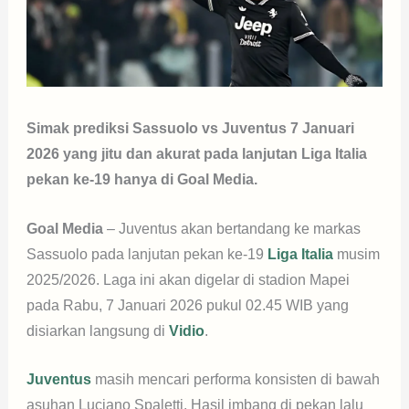
Simak prediksi Sassuolo vs Juventus 7 Januari
2026 yang jitu dan akurat pada lanjutan Liga Italia
pekan ke-19 hanya di Goal Media.
Goal Media
– Juventus akan bertandang ke markas
Sassuolo pada lanjutan pekan ke-19
Liga Italia
musim
2025/2026. Laga ini akan digelar di stadion Mapei
pada Rabu, 7 Januari 2026 pukul 02.45 WIB yang
disiarkan langsung di
Vidio
.
Juventus
masih mencari performa konsisten di bawah
asuhan Luciano Spaletti. Hasil imbang di pekan lalu