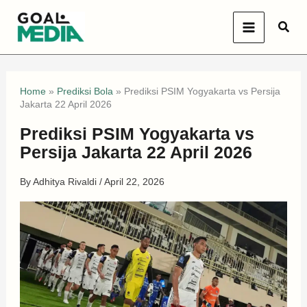
Skip
Sear
to
content
Home
»
Prediksi Bola
»
Prediksi PSIM Yogyakarta vs Persija
Jakarta 22 April 2026
Prediksi PSIM Yogyakarta vs
Persija Jakarta 22 April 2026
By
Adhitya Rivaldi
/
April 22, 2026