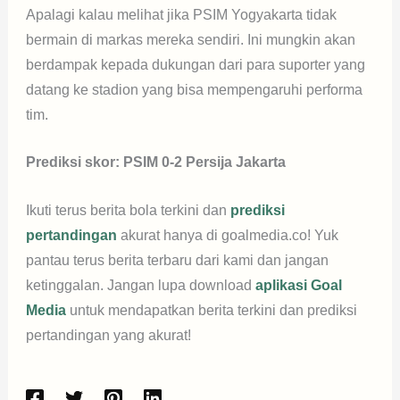
Apalagi kalau melihat jika PSIM Yogyakarta tidak
bermain di markas mereka sendiri. Ini mungkin akan
berdampak kepada dukungan dari para suporter yang
datang ke stadion yang bisa mempengaruhi performa
tim.
Prediksi skor: PSIM 0-2 Persija Jakarta
Ikuti terus berita bola terkini dan
prediksi
pertandingan
akurat hanya di goalmedia.co! Yuk
pantau terus berita terbaru dari kami dan jangan
ketinggalan. Jangan lupa download
aplikasi Goal
Media
untuk mendapatkan berita terkini dan prediksi
pertandingan yang akurat!