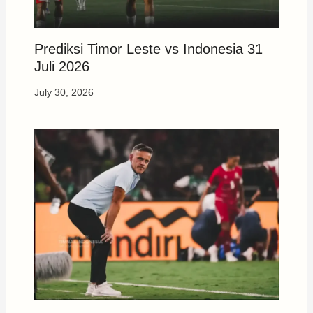
Prediksi Timor Leste vs Indonesia 31
Juli 2026
July 30, 2026