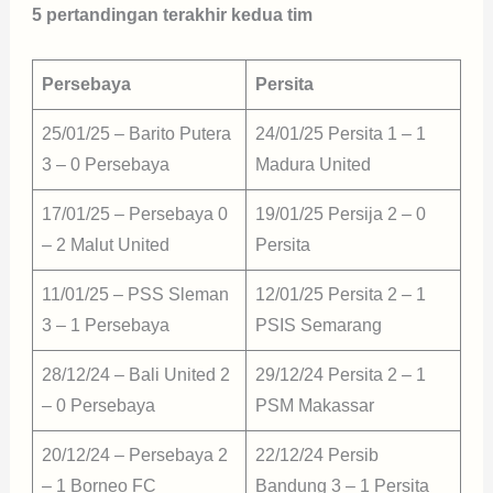
5 pertandingan terakhir kedua tim
Persebaya
Persita
25/01/25 – Barito Putera
24/01/25 Persita 1 – 1
3 – 0 Persebaya
Madura United
17/01/25 – Persebaya 0
19/01/25 Persija 2 – 0
– 2 Malut United
Persita
11/01/25 – PSS Sleman
12/01/25 Persita 2 – 1
3 – 1 Persebaya
PSIS Semarang
28/12/24 – Bali United 2
29/12/24 Persita 2 – 1
– 0 Persebaya
PSM Makassar
20/12/24 – Persebaya 2
22/12/24 Persib
– 1 Borneo FC
Bandung 3 – 1 Persita