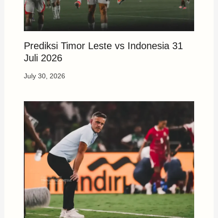
Prediksi Timor Leste vs Indonesia 31
Juli 2026
July 30, 2026