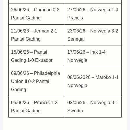
26/06/26 – Curacao 0-2
27/06/26 – Norwegia 1-4
Pantai Gading
Prancis
21/06/26 – Jerman 2-1
23/06/26 – Norwegia 3-2
Pantai Gading
Senegal
15/06/26 – Pantai
17/06/26 – Irak 1-4
Gading 1-0 Ekuador
Norwegia
09/06/26 – Philadelphia
08/06/2026 – Maroko 1-1
Union II 0-2 Pantai
Norwegia
Gading
05/06/26 – Prancis 1-2
02/06/26 – Norwegia 3-1
Pantai Gading
Swedia