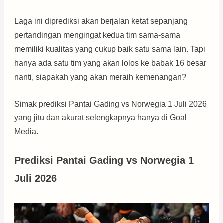
Laga ini diprediksi akan berjalan ketat sepanjang
pertandingan mengingat kedua tim sama-sama
memiliki kualitas yang cukup baik satu sama lain. Tapi
hanya ada satu tim yang akan lolos ke babak 16 besar
nanti, siapakah yang akan meraih kemenangan?
Simak prediksi Pantai Gading vs Norwegia 1 Juli 2026
yang jitu dan akurat selengkapnya hanya di Goal
Media.
Prediksi Pantai Gading vs Norwegia 1
Juli 2026