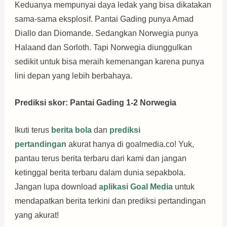
Keduanya mempunyai daya ledak yang bisa dikatakan
sama-sama eksplosif. Pantai Gading punya Amad
Diallo dan Diomande. Sedangkan Norwegia punya
Halaand dan Sorloth. Tapi Norwegia diunggulkan
sedikit untuk bisa meraih kemenangan karena punya
lini depan yang lebih berbahaya.
Prediksi skor: Pantai Gading 1-2 Norwegia
Ikuti terus
berita bola
dan
prediksi
pertandingan
akurat hanya di goalmedia.co! Yuk,
pantau terus berita terbaru dari kami dan jangan
ketinggal berita terbaru dalam dunia sepakbola.
Jangan lupa download
aplikasi Goal Media
untuk
mendapatkan berita terkini dan prediksi pertandingan
yang akurat!