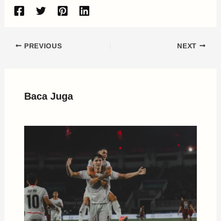
PREVIOUS
NEXT
Baca Juga