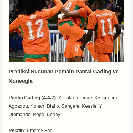
Prediksi Susunan Pemain Pantai Gading vs
Norwegia
Pantai Gading (4-4-2):
Y. Fofana; Doue, Kossounou,
Agbadou, Konan; Diallo, Sangare, Kessie, Y.
Diomande; Pepe, Bonny
Pelatih:
Emerse Fae