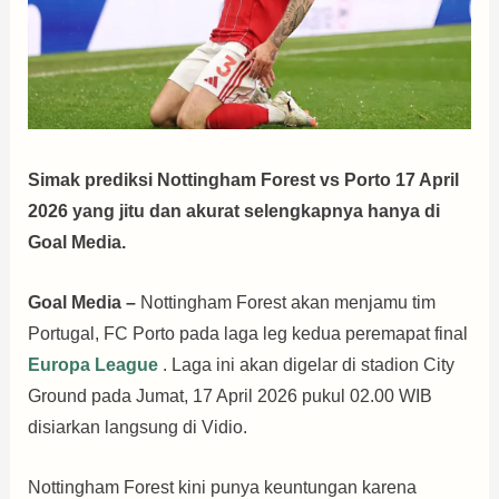
Simak prediksi Nottingham Forest vs Porto 17 April
2026 yang jitu dan akurat selengkapnya hanya di
Goal Media.
Goal Media –
Nottingham Forest akan menjamu tim
Portugal, FC Porto pada laga leg kedua peremapat final
Europa League
. Laga ini akan digelar di stadion City
Ground pada Jumat, 17 April 2026 pukul 02.00 WIB
disiarkan langsung di Vidio.
Nottingham Forest kini punya keuntungan karena