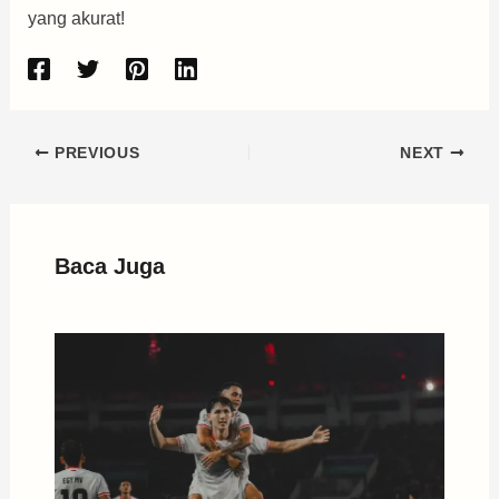
yang akurat!
PREVIOUS
NEXT
Baca Juga