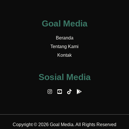
Goal Media
Beranda
Tentang Kami
Kontak
Sosial Media
Copyright © 2026 Goal Media. All Rights Reserved