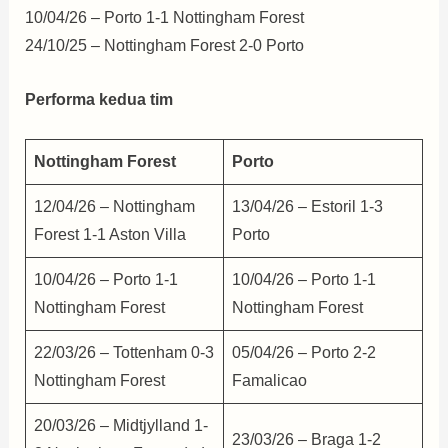
10/04/26 – Porto 1-1 Nottingham Forest
24/10/25 – Nottingham Forest 2-0 Porto
Performa kedua tim
Nottingham Forest
Porto
12/04/26 – Nottingham
13/04/26 – Estoril 1-3
Forest 1-1 Aston Villa
Porto
10/04/26 – Porto 1-1
10/04/26 – Porto 1-1
Nottingham Forest
Nottingham Forest
22/03/26 – Tottenham 0-3
05/04/26 – Porto 2-2
Nottingham Forest
Famalicao
20/03/26 – Midtjylland 1-
23/03/26 – Braga 1-2