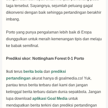
laga tersebut. Sayangnya, sejumlah peluang gagal
dikonversi dengan baik sehingga pertandingan berakhir
imbang.
Porto yang punya pengalaman lebih baik di Eropa
diunggulkan untuk meraih kemenangan tipis dan melaju
ke babak semifinal.
Prediksi skor: Nottingham Forest 0-1 Porto
Ikuti terus
berita bola
dan
prediksi
pertandingan
akurat hanya di goalmedia.co! Yuk,
pantau terus berita terbaru dari kami dan jangan
ketinggal berita terbaru dalam dunia sepakbola. Jangan
lupa download
aplikasi Goal Media
untuk
mendapatkan berita terkini dan prediksi pertandingan