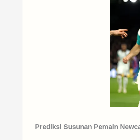
Prediksi Susunan Pemain Newcas