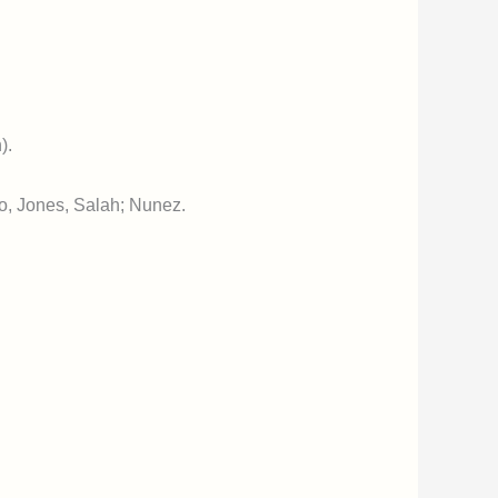
).
o, Jones, Salah; Nunez.