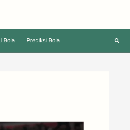
Searc
l Bola
Prediksi Bola