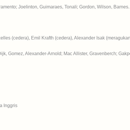
ramento; Joelinton, Guimaraes, Tonali; Gordon, Wilson, Barnes.
lles (cedera), Emil Krafth (cedera), Alexander Isak (meragukan
ijk, Gomez, Alexander-Arnold; Mac Allister, Gravenberch; Gakp
a Inggris