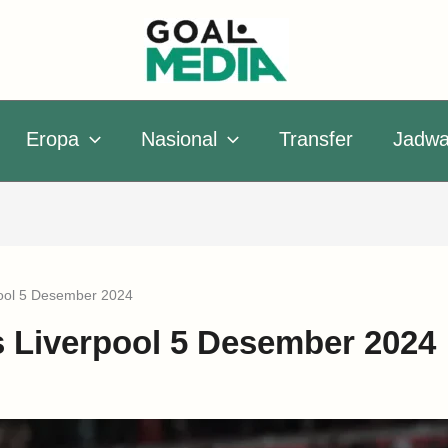
Eropa
Nasional
Transfer
Jadwa
pool 5 Desember 2024
s Liverpool 5 Desember 2024