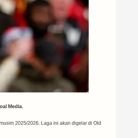
oal Media.
musim 2025/2026. Laga ini akan digelar di Old