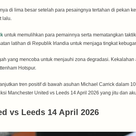
ya di lima besar setelah para pesaingnya tertahan di pekan k
 lalu.
ck
untuk memulihkan para pemainnya serta mematangkan taktik y
n latihan di Republik Irlandia untuk menjaga tingkat kebugar
ngah yang mencoba untuk menjauhi zona degradasi. Kekalaha
ottenham Hotspur.
njutkan tren positif di bawah asuhan Michael Carrick dalam 1
diksi Manchester United vs Leeds 14 April 2026 yang jitu dan ak
ed vs Leeds 14 April 2026