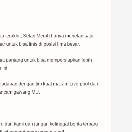
ga terakhir, Setan Merah hanya menelan satu
untuk bisa finis di posisi lima besar.
ngat panjang untuk bisa mempersiapkan lebih
ini.
erhadapan dengan tim kuat macam Liverpool dan
ngancam gawang MU.
ru dari kami dan jangan ketinggal berita terbaru