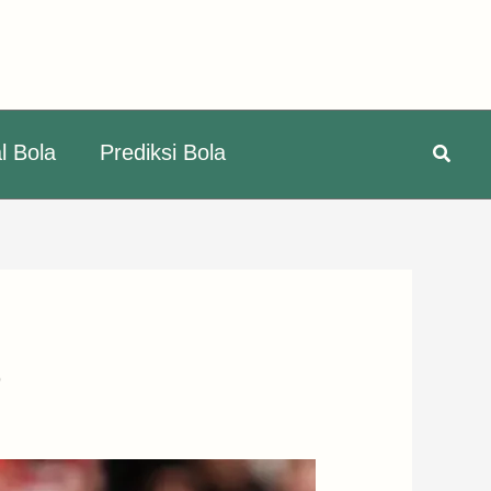
Searc
l Bola
Prediksi Bola
6