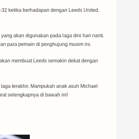
e-32 ketika berhadapan dengan Leeds United.
ang akan digunakan pada laga dini hari nanti.
an para pemain di penghujung musim ini.
n akan membuat Leeds semakin dekat dengan
0 laga terakhir. Mampukah anak asuh Michael
urat selengkapnya di bawah ini!