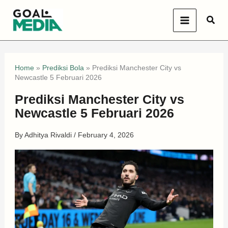
Skip
Sear
to
content
Home
»
Prediksi Bola
»
Prediksi Manchester City vs
Newcastle 5 Februari 2026
Prediksi Manchester City vs
Newcastle 5 Februari 2026
By
Adhitya Rivaldi
/
February 4, 2026