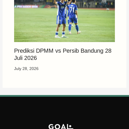
Prediksi DPMM vs Persib Bandung 28
Juli 2026
July 28, 2026