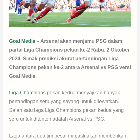
Goal Media
– Arsenal akan menjamu PSG dalam
partai Liga Champions pekan ke-2 Rabu, 2 Oktober
2024. Simak prediksi akurat pertandingan Liga
Champions pekan ke-2 antara Arsenal vs PSG versi
Goal Media.
Liga Champions
pekan kedua menyajikan banyak
pertandingan seru yang sayang untuk dilewatkan.
Salah satu laga Liga Champions pekan kedua yang
seru untuk ditonton adalah Arsenal vs PSG.
Laga antara dua tim besar ini pasti akan memberikan