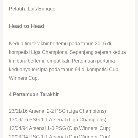
Pelatih:
Luis Enrique
Head to Head
Kedua tim terakhir bertemu pada tahun 2016 di
kompetisi Liga Champions. Sepanjang sejarah kedua
tim baru bertemu empat kali. Pertemuan pertama
keduanya tercipta pada tahun 94 di kompetisi Cup
Winners Cup.
4 Pertemuan Terakhir
23/11/16 Arsenal 2-2 PSG (Liga Champions)
13/09/16 PSG 1-1 Arsenal (Liga Champions)
12/04/94 Arsenal 1-0 PSG (Cup Winners’ Cup)
29/03/94 PSG 1-1 Arsenal (Cup Winners’ Cup).